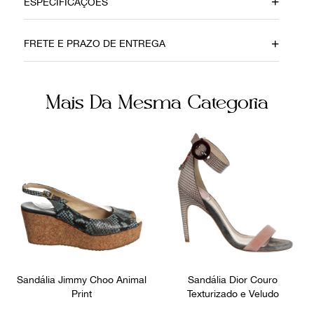
ESPECIFICAÇÕES
Material
Cor
FRETE E PRAZO DE ENTREGA
Verniz
Bege
Fecho
Fornecedor
Mais Da Mesma Categoria
Fivela
800033
Ocasião
Dia a Dia
Sandália Jimmy Choo Animal
Sandália Dior Couro
Print
Texturizado e Veludo