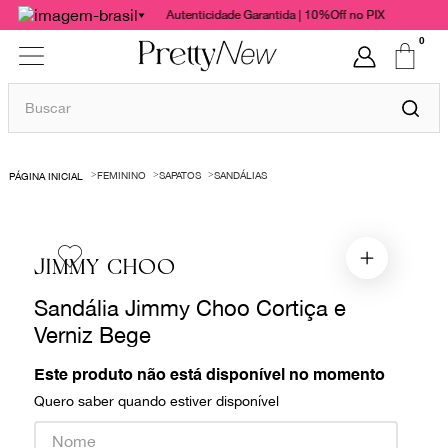
Autenticidade Garantida | 10%Off no PIX
0
Buscar
TERMOS MAIS BUSCADOS
FEMININO
SAPATOS
SANDÁLIAS
1
º
bolsas
2
º
cris barros
3
º
chanel
JIMMY CHOO
4
º
vestido
Sandália Jimmy Choo Cortiça e
5
º
gucci
Verniz Bege
6
º
valentino
Este produto não está disponível no momento
7
º
paula raia
Quero saber quando estiver disponível
8
º
burberry