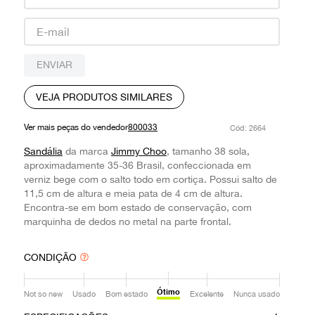
9
º
prada
10
º
louis vuitton
ENVIAR
VEJA PRODUTOS SIMILARES
Ver mais peças do vendedor
800033
:
2664
Sandália
da marca
Jimmy Choo
, tamanho 38 sola,
aproximadamente 35-36 Brasil, confeccionada em
verniz bege com o salto todo em cortiça. Possui salto de
11,5 cm de altura e meia pata de 4 cm de altura.
Encontra-se em bom estado de conservação, com
marquinha de dedos no metal na parte frontal.
CONDIÇÃO
Ótimo
Not so new
Usado
Bom estado
Excelente
Nunca usado