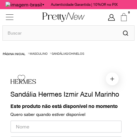
Autenticidade Garantida | 10%Off no PIX
0
Buscar
TERMOS MAIS BUSCADOS
MASCULINO
SANDÁLIAS/CHINELOS
1
º
bolsas
2
º
cris barros
3
º
chanel
HERMES
4
º
vestido
Sandália Hermes Izmir Azul Marinho
5
º
gucci
Este produto não está disponível no momento
6
º
paula raia
Quero saber quando estiver disponível
7
º
valentino
8
º
burberry