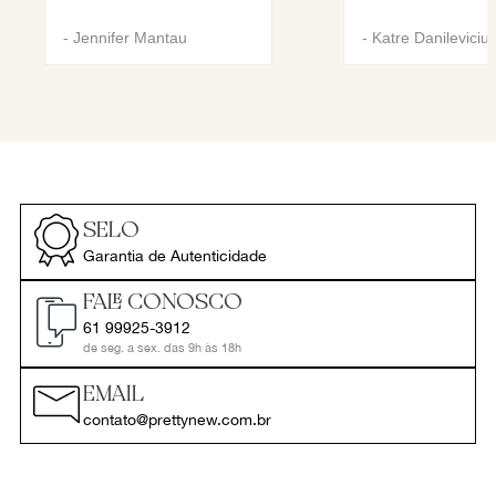
-
Jennifer Mantau
-
Katre Danileviciu
SELO
Garantia de Autenticidade
FALE CONOSCO
61 99925-3912
de seg. a sex. das 9h às 18h
EMAIL
contato@prettynew.com.br