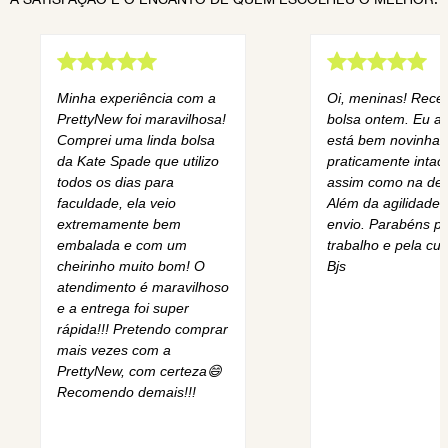
Minha experiência com a
Oi, meninas! Rece
PrettyNew foi maravilhosa!
bolsa ontem. Eu am
Comprei uma linda bolsa
está bem novinha,
da Kate Spade que utilizo
praticamente intact
todos os dias para
assim como na des
faculdade, ela veio
Além da agilidade 
extremamente bem
envio. Parabéns pe
embalada e com um
trabalho e pela cur
cheirinho muito bom! O
Bjs
atendimento é maravilhoso
e a entrega foi super
rápida!!! Pretendo comprar
mais vezes com a
PrettyNew, com certeza😄
Recomendo demais!!!