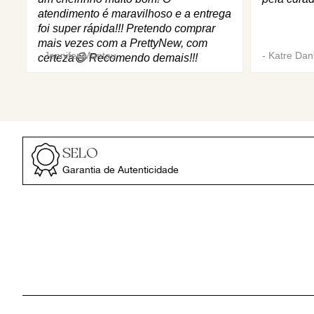
atendimento é maravilhoso e a entrega
foi super rápida!!! Pretendo comprar
mais vezes com a PrettyNew, com
-
Jennifer Mantau
-
Katre Dani
certeza😄 Recomendo demais!!!
SELO
Garantia de Autenticidade