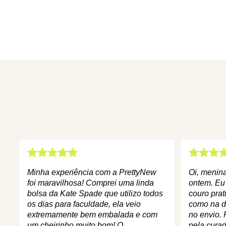
Minha experiência com a PrettyNew
Oi, menin
foi maravilhosa! Comprei uma linda
ontem. Eu
bolsa da Kate Spade que utilizo todos
couro prat
os dias para faculdade, ela veio
como na d
extremamente bem embalada e com
no envio. 
um cheirinho muito bom! O
pela curad