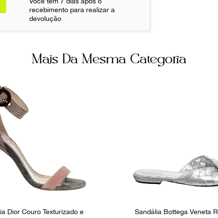
Você tem 7 dias após o
recebimento para realizar a
Ocasião
devolução
Noite
Mais Da Mesma Categoria
ia Dior Couro Texturizado e
Sandália Bottega Veneta R