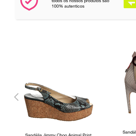
todos os nossos produtos são
100% autenticos
Sandál
Sandália Jimmy Choo Animal Print