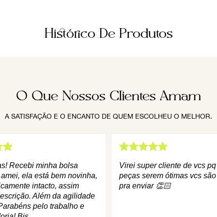
Histórico De Produtos
O Que Nossos Clientes Amam
A SATISFAÇÃO E O ENCANTO DE QUEM ESCOLHEU O MELHOR.
as! Recebi minha bolsa
Virei super cliente de vcs p
 amei, ela está bem novinha,
peças serem ótimas vcs são
icamente intacto, assim
pra enviar 👏🏻
escrição. Além da agilidade
Parabéns pelo trabalho e
oria! Bjs