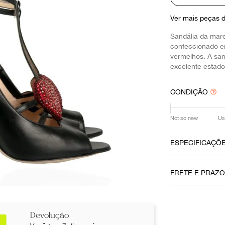
10
º
louis vuitton
Ver mais peças 
Sandália da mar
confeccionado em
vermelhos. A san
excelente estad
CONDIÇÃO
Not so new
Us
ESPECIFICAÇÕ
Data do Pag
FRETE E PRAZ
21122020
Cor
Preto
Devolução
Não sei meu CE