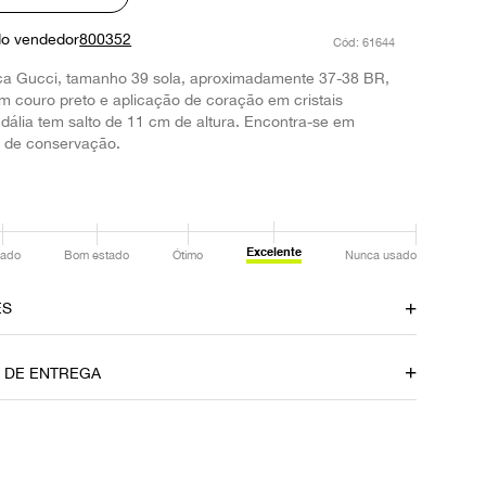
do vendedor
800352
:
61644
ca Gucci, tamanho 39 sola, aproximadamente 37-38 BR,
 couro preto e aplicação de coração em cristais
dália tem salto de 11 cm de altura. Encontra-se em
o de conservação.
Excelente
ado
Bom estado
Ótimo
Nunca usado
ES
amento
Material
O DE ENTREGA
Couro
Fornecedor
FPNYAOD
P