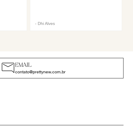
-
Dhi Alves
EMAIL
contato@prettynew.com.br