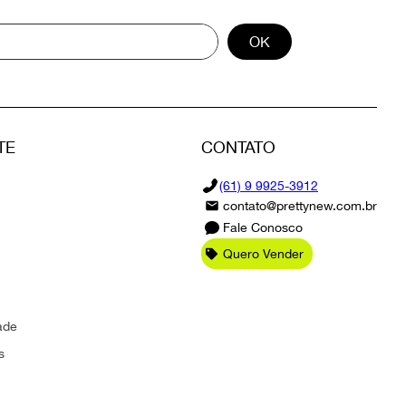
OK
TE
CONTATO
(61) 9 9925-3912
contato@prettynew.com.br
Fale Conosco
Quero Vender
ade
s