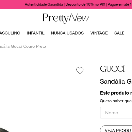
Autenticidade Garantida | Desconto de 10% no PIX | Pague em até 
TERMOS MAIS BUSCADOS
ASCULINO
INFANTIL
NUNCA USADOS
VINTAGE
SALE
1
º
bolsas
dália Gucci Couro Preto
2
º
cris barros
3
º
chanel
GUCCI
4
º
vestido
Sandália G
5
º
gucci
6
º
paula raia
Este produto 
Quero saber quan
7
º
valentino
8
º
burberry
9
º
prada
VEJA PRODU