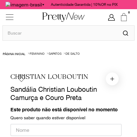
Autenticidade Garantida | 10%Off no PIX
0
Buscar
TERMOS MAIS BUSCADOS
FEMININO
SAPATOS
DE SALTO
1
º
bolsas
2
º
cris barros
CHRISTIAN LOUBOUTIN
3
º
chanel
Sandália Christian Louboutin
4
º
vestido
Camurça e Couro Preta
5
º
gucci
6
º
valentino
Este produto não está disponível no momento
Quero saber quando estiver disponível
7
º
paula raia
8
º
burberry