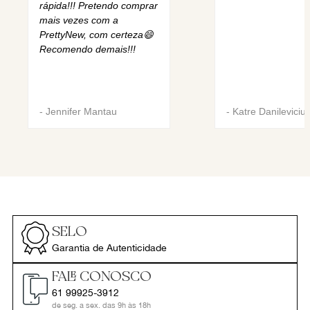
rápida!!! Pretendo comprar
mais vezes com a
PrettyNew, com certeza😄
Recomendo demais!!!
-
Jennifer Mantau
-
Katre Danileviciu
SELO
Garantia de Autenticidade
FALE CONOSCO
61 99925-3912
de seg. a sex. das 9h às 18h