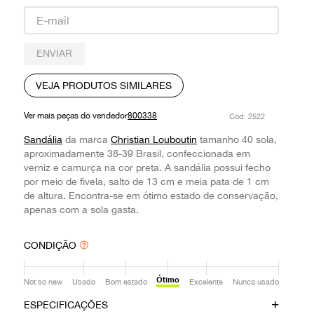
9
º
prada
10
º
louis vuitton
ENVIAR
VEJA PRODUTOS SIMILARES
Ver mais peças do vendedor
800338
:
2522
Sandália
da marca
Christian Louboutin
tamanho 40 sola,
aproximadamente 38-39 Brasil, confeccionada em
verniz e camurça na cor preta. A sandália possui fecho
por meio de fivela, salto de 13 cm e meia pata de 1 cm
de altura. Encontra-se em ótimo estado de conservação,
apenas com a sola gasta.
CONDIÇÃO
Ótimo
Not so new
Usado
Bom estado
Excelente
Nunca usado
ESPECIFICAÇÕES