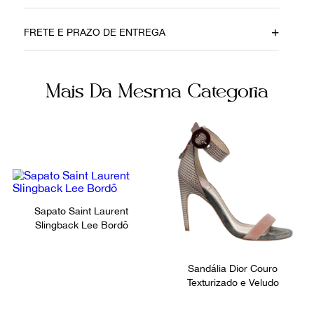
Data do Pagamento
Material
FRETE E PRAZO DE ENTREGA
29112021
Verniz
Cor
Fecho
Mais Da Mesma Categoria
Preto
Fivela
Fornecedor
Ocasião
800338
Festa
Sapato Saint Laurent
Slingback Lee Bordô
Sandália Dior Couro
Texturizado e Veludo