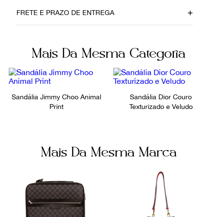
Data do Pagamento
Material
FRETE E PRAZO DE ENTREGA
23052022
Camurça
Cor
Fecho
Mais Da Mesma Categoria
Preto
Fivela
Fornecedor
Ocasião
FPNYAOD
Dia a Dia
Sandália Jimmy Choo Animal
Sandália Dior Couro
Print
Texturizado e Veludo
Mais Da Mesma Marca