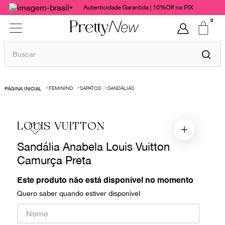
Autenticidade Garantida | 10%Off no PIX
0
Buscar
TERMOS MAIS BUSCADOS
FEMININO
SAPATOS
SANDÁLIAS
1
º
bolsas
2
º
cris barros
LOUIS VUITTON
3
º
chanel
Sandália Anabela Louis Vuitton
4
º
gucci
Camurça Preta
5
º
valentino
6
º
vestido
Este produto não está disponível no momento
Quero saber quando estiver disponível
7
º
paula raia
8
º
burberry