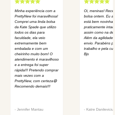
Minha experiência com a
Oi, meninas! Rece
PrettyNew foi maravilhosa!
bolsa ontem. Eu am
Comprei uma linda bolsa
está bem novinha,
da Kate Spade que utilizo
praticamente intact
todos os dias para
assim como na des
faculdade, ela veio
Além da agilidade 
extremamente bem
envio. Parabéns pe
embalada e com um
trabalho e pela cur
cheirinho muito bom! O
Bjs
atendimento é maravilhoso
e a entrega foi super
rápida!!! Pretendo comprar
mais vezes com a
PrettyNew, com certeza😄
Recomendo demais!!!
-
Jennifer Mantau
-
Katre Danileviciu