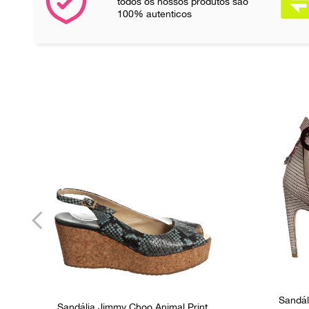
todos os nossos produtos são
100% autenticos
Sandál
Sandália Jimmy Choo Animal Print