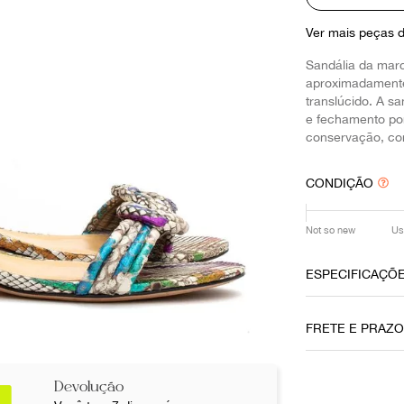
10
º
louis vuitton
Ver mais peças 
Sandália da mar
aproximadamente 
translúcido. A s
e fechamento por
conservação, co
CONDIÇÃO
Not so new
Us
ESPECIFICAÇÕ
Data do Pag
FRETE E PRAZ
21062021
Cor
Devolução
Cinza