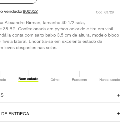
do vendedor
800352
:
63729
ca Alexandre Birman, tamanho 40 1/2 sola,
38 BR. Confecionada em python colorido e tira em vinil
andália conta com salto baixo 3,5 cm de altura, modelo bloco
 fivela lateral. Encontra-se em excelente estado de
m leves desgastes nas solas.
Bom estado
ado
Ótimo
Excelente
Nunca usado
ES
amento
Material
O DE ENTREGA
Python
Fornecedor
FPNYAOD