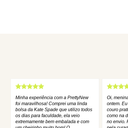
Minha experiência com a PrettyNew
Oi, menin
foi maravilhosa! Comprei uma linda
ontem. Eu
bolsa da Kate Spade que utilizo todos
couro prat
os dias para faculdade, ela veio
como na d
extremamente bem embalada e com
no envio. 
um cheirinho muito bom! O
pela curad