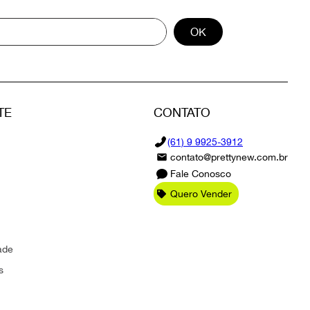
OK
TE
CONTATO
(61) 9 9925-3912
contato@prettynew.com.br
Fale Conosco
Quero Vender
ade
s