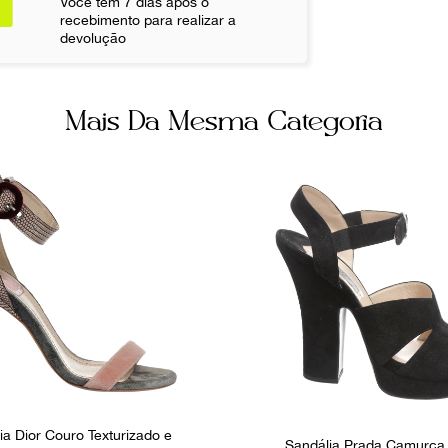
Você tem 7 dias após o
Não sei meu CE
recebimento para realizar a
devolução
Ocasião
Dia a Dia
Mais Da Mesma Categoria
ia Dior Couro Texturizado e
Sandália Prada Camurça 