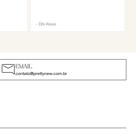
-
Dhi Alves
EMAIL
contato@prettynew.com.br