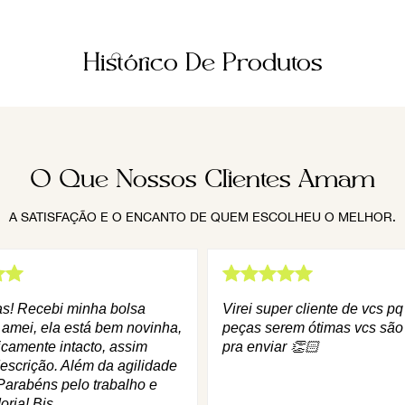
Histórico De Produtos
O Que Nossos Clientes Amam
A SATISFAÇÃO E O ENCANTO DE QUEM ESCOLHEU O MELHOR.
as! Recebi minha bolsa
Virei super cliente de vcs p
 amei, ela está bem novinha,
peças serem ótimas vcs são
icamente intacto, assim
pra enviar 👏🏻
escrição. Além da agilidade
Parabéns pelo trabalho e
oria! Bjs