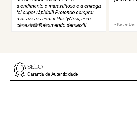
atendimento é maravilhoso e a entrega
foi super rápida!!! Pretendo comprar
mais vezes com a PrettyNew, com
-
Jennifer Mantau
-
Katre Dani
certeza😄 Recomendo demais!!!
SELO
Garantia de Autenticidade