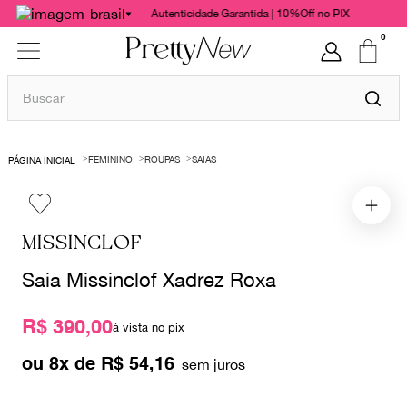
Autenticidade Garantida | 10%Off no PIX
0
Buscar
TERMOS MAIS BUSCADOS
FEMININO
ROUPAS
SAIAS
1
º
bolsas
2
º
cris barros
3
º
chanel
MISSINCLOF
4
º
vestido
Saia Missinclof Xadrez Roxa
5
º
gucci
R$ 390,00
6
º
paula raia
à vista no pix
7
º
valentino
ou
8
x de
R$
54
,
16
8
º
burberry