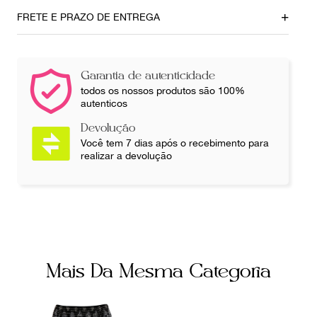
92cm
70cm
FRETE E PRAZO DE ENTREGA
Quadril
74cm
Garantia de autenticidade
Ainda com dúvidas sobre as medidas? Fale com a nossa
todos os nossos produtos são 100%
equipe.
autenticos
Devolução
Você tem 7 dias após o recebimento para
realizar a devolução
Mais Da Mesma Categoria