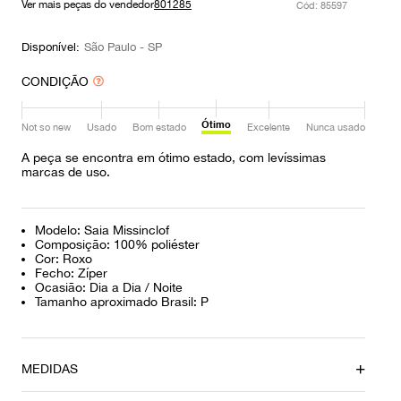
Ver mais peças do vendedor
801285
:
85597
9
º
prada
10
º
louis vuitton
Disponível:
São Paulo - SP
CONDIÇÃO
Ótimo
Not so new
Usado
Bom estado
Excelente
Nunca usado
A peça se encontra em ótimo estado, com levíssimas
marcas de uso.
Modelo: Saia Missinclof
Composição: 100% poliéster
Cor: Roxo
Fecho: Zíper
Ocasião: Dia a Dia / Noite
Tamanho aproximado Brasil: P
MEDIDAS
Comprimento
Cintura