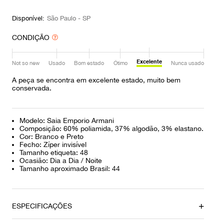
9
º
prada
Disponível:
São Paulo - SP
10
º
louis vuitton
CONDIÇÃO
Excelente
Not so new
Usado
Bom estado
Ótimo
Nunca usado
A peça se encontra em excelente estado, muito bem
conservada.
Modelo: Saia Emporio Armani
Composição: 60% poliamida, 37% algodão, 3% elastano.
Cor: Branco e Preto
Fecho: Zíper invisível
Tamanho etiqueta: 48
Ocasião: Dia a Dia / Noite
Tamanho aproximado Brasil: 44
ESPECIFICAÇÕES