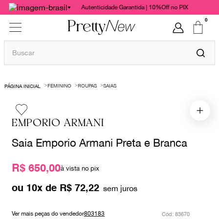
Autenticidade Garantida | 10%Off no PIX
0
Buscar
TERMOS MAIS BUSCADOS
FEMININO
ROUPAS
SAIAS
1
º
bolsas
2
º
cris barros
EMPORIO ARMANI
3
º
chanel
Saia Emporio Armani Preta e Branca
4
º
gucci
5
º
valentino
R$ 650,00
à vista no pix
6
º
vestido
ou
10
x de
R$
72
,
22
7
º
paula raia
8
º
burberry
Ver mais peças do vendedor
803183
:
83670