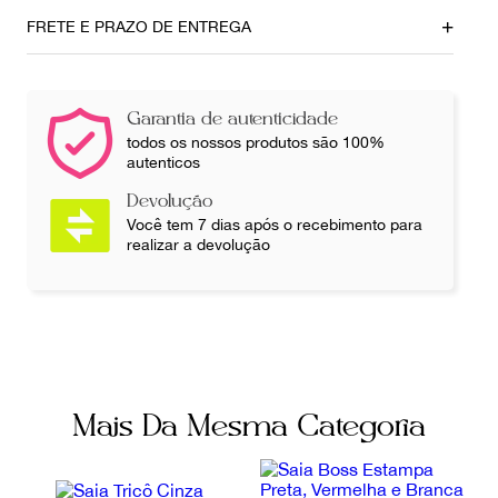
Local
Modelo
FRETE E PRAZO DE ENTREGA
São Paulo
Saia Emporio Armani
Composição
Cor
60% poliamida, 37%
Branco e Preto
Garantia de autenticidade
algodão, 3% elastano.
todos os nossos produtos são 100%
autenticos
Fecho
Fornecedor
Devolução
Zíper invisível
803183
Você tem 7 dias após o recebimento para
realizar a devolução
Tamanho etiqueta
Ocasião
48
Dia a Dia / Noite
Tamanho aproximado
Tamanho
Brasil
44
44
Mais Da Mesma Categoria