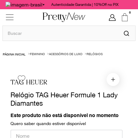
Autenticidade Garantida | 10%Off no PIX
0
Buscar
TERMOS MAIS BUSCADOS
FEMININO
ACESSÓRIOS DE LUXO
RELÓGIOS
1
º
bolsas
2
º
cris barros
3
º
chanel
TAG HEUER
4
º
vestido
Relógio TAG Heuer Formule 1 Lady
5
º
gucci
Diamantes
6
º
valentino
Este produto não está disponível no momento
7
º
paula raia
Quero saber quando estiver disponível
8
º
burberry