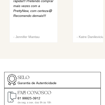
rápida!!! Pretendo comprar
mais vezes com a
PrettyNew, com certeza😄
Recomendo demais!!!
-
Jennifer Mantau
-
Katre Danileviciu
SELO
Garantia de Autenticidade
FALE CONOSCO
61 99925-3912
de seg. a sex. das 9h às 18h