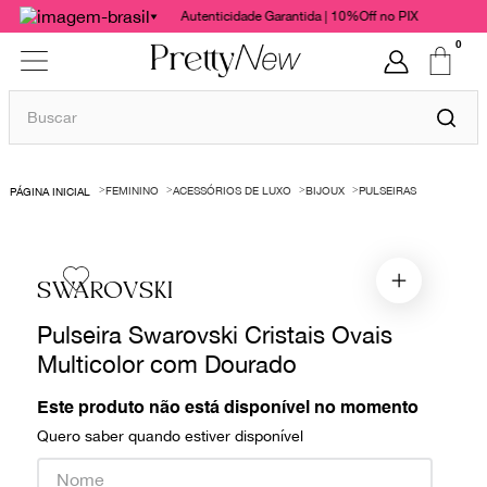
Autenticidade Garantida | 10%Off no PIX
0
Buscar
TERMOS MAIS BUSCADOS
FEMININO
ACESSÓRIOS DE LUXO
BIJOUX
PULSEIRAS
1
º
bolsas
2
º
cris barros
3
º
chanel
SWAROVSKI
4
º
vestido
Pulseira Swarovski Cristais Ovais
5
º
gucci
Multicolor com Dourado
6
º
paula raia
Este produto não está disponível no momento
7
º
valentino
Quero saber quando estiver disponível
8
º
burberry