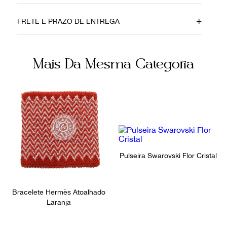
Data do Pagamento
Material
FRETE E PRAZO DE ENTREGA
12072019
Metal
Cor
Fecho
Mais Da Mesma Categoria
Dourado
Encaixe
Ocasião
Dia a Dia
Pulseira Swarovski Flor Cristal
Bracelete Hermès Atoalhado
Laranja