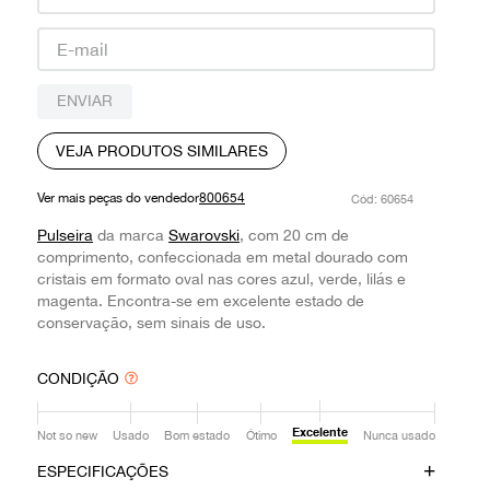
9
º
prada
10
º
louis vuitton
ENVIAR
VEJA PRODUTOS SIMILARES
Ver mais peças do vendedor
800654
:
60654
Pulseira
da marca
Swarovski
, com 20 cm de
comprimento, confeccionada em metal dourado com
cristais em formato oval nas cores azul, verde, lilás e
magenta. Encontra-se em excelente estado de
conservação, sem sinais de uso.
CONDIÇÃO
Excelente
Not so new
Usado
Bom estado
Ótimo
Nunca usado
ESPECIFICAÇÕES