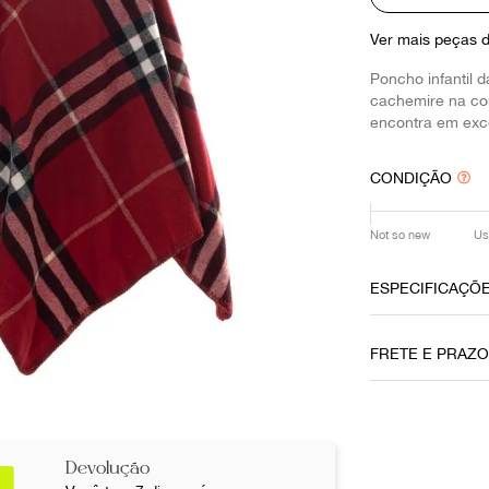
10
º
prada
Ver mais peças 
Poncho infantil
cachemire na cor
encontra em exc
CONDIÇÃO
Not so new
Us
ESPECIFICAÇÕ
Cor
FRETE E PRAZ
Vermelho
Não sei meu CE
Devolução