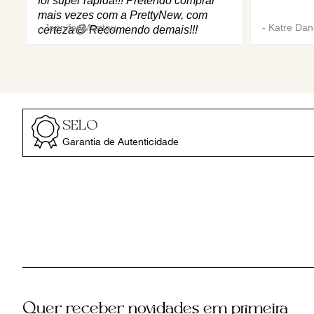
foi super rápida!!! Pretendo comprar
mais vezes com a PrettyNew, com
-
Jennifer Mantau
-
Katre Dani
certeza😄 Recomendo demais!!!
SELO
Garantia de Autenticidade
Quer receber novidades em primeira