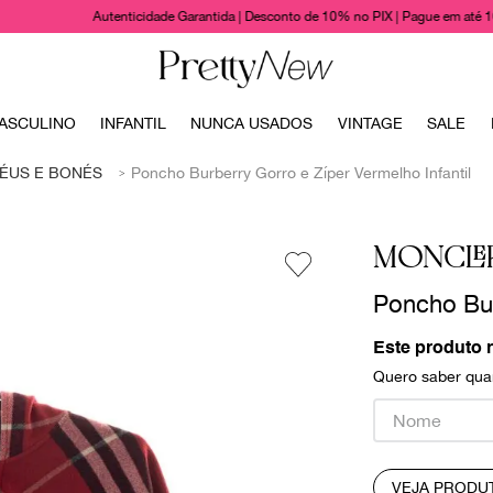
Autenticidade Garantida | Desconto de 10% no PIX | Pague em até 
TERMOS MAIS BUSCADOS
ASCULINO
INFANTIL
NUNCA USADOS
VINTAGE
SALE
1
º
bolsas
ÉUS E BONÉS
Poncho Burberry Gorro e Zíper Vermelho Infantil
2
º
cris barros
3
º
chanel
MONCLE
4
º
vestido
Poncho Bur
5
º
gucci
6
º
valentino
Este produto 
Quero saber quan
7
º
paula raia
8
º
burberry
9
º
louis vuitton
VEJA PRODU