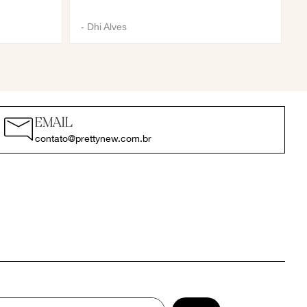
-
Dhi Alves
EMAIL
contato@prettynew.com.br