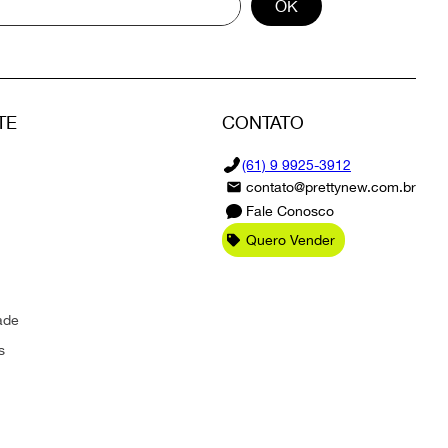
OK
TE
CONTATO
(61) 9 9925-3912
contato@prettynew.com.br
Fale Conosco
Quero Vender
ade
s