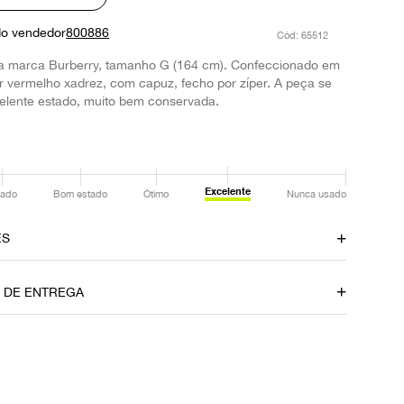
do vendedor
800886
:
65512
 da marca Burberry, tamanho G (164 cm). Confeccionado em
 vermelho xadrez, com capuz, fecho por zíper. A peça se
elente estado, muito bem conservada.
Excelente
ado
Bom estado
Ótimo
Nunca usado
ES
Fornecedor
O DE ENTREGA
800886
P