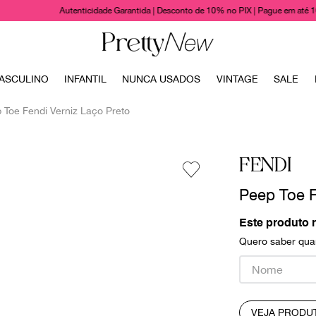
Autenticidade Garantida | Desconto de 10% no PIX | Pague em até 
TERMOS MAIS BUSCADOS
ASCULINO
INFANTIL
NUNCA USADOS
VINTAGE
SALE
1
º
bolsas
 Toe Fendi Verniz Laço Preto
2
º
cris barros
3
º
chanel
FENDI
4
º
vestido
Peep Toe F
5
º
gucci
6
º
valentino
Este produto 
Quero saber quan
7
º
paula raia
8
º
burberry
9
º
louis vuitton
VEJA PRODU