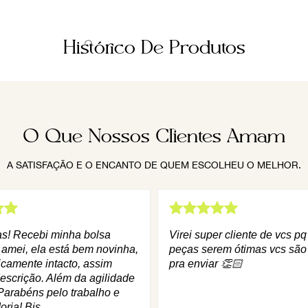
Histórico De Produtos
O Que Nossos Clientes Amam
A SATISFAÇÃO E O ENCANTO DE QUEM ESCOLHEU O MELHOR.
as! Recebi minha bolsa
Virei super cliente de vcs p
 amei, ela está bem novinha,
peças serem ótimas vcs são
icamente intacto, assim
pra enviar 👏🏻
escrição. Além da agilidade
Parabéns pelo trabalho e
oria! Bjs