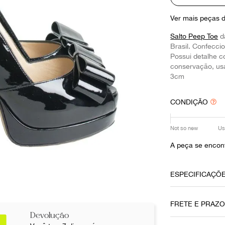
10
º
prada
Ver mais peças 
Salto Peep Toe
d
Brasil. Confecci
Possui detalhe c
conservação, usa
3cm
CONDIÇÃO
Not so new
Us
A peça se encon
ESPECIFICAÇÕ
Data do Pag
FRETE E PRAZ
23092024
Devolução