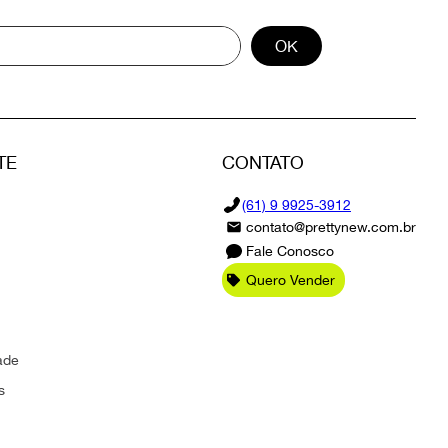
OK
TE
CONTATO
(61) 9 9925-3912
contato@prettynew.com.br
Fale Conosco
Quero Vender
ade
s