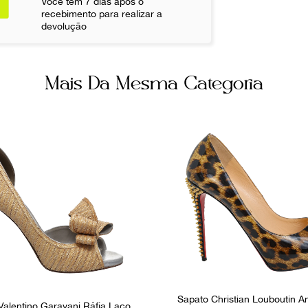
Você tem 7 dias após o
Material
recebimento para realizar a
devolução
Verniz
Não sei meu CE
Fecho
Sem fecho
Mais Da Mesma Categoria
Ocasião
Noite
Sapato Christian Louboutin An
Valentino Garavani Ráfia Laço