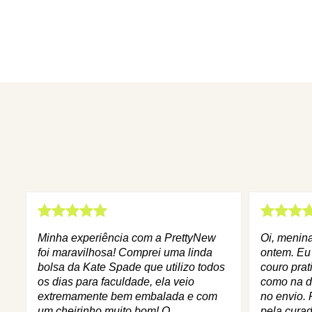
Minha experiência com a PrettyNew
Oi, menin
foi maravilhosa! Comprei uma linda
ontem. Eu
bolsa da Kate Spade que utilizo todos
couro prat
os dias para faculdade, ela veio
como na d
extremamente bem embalada e com
no envio. 
um cheirinho muito bom! O
pela curad