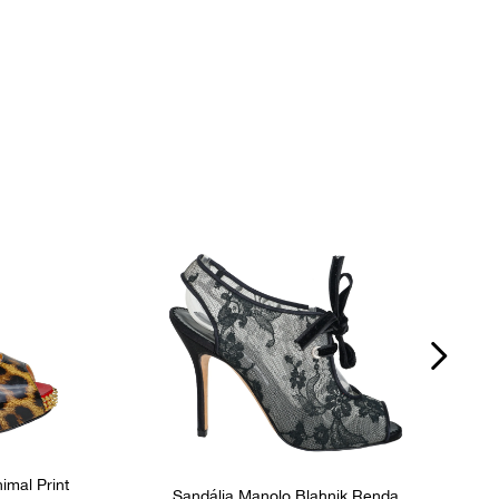
Cor
Preto
P
Fornecedor
800019
Tamanho
35
imal Print
Sandália Manolo Blahnik Renda