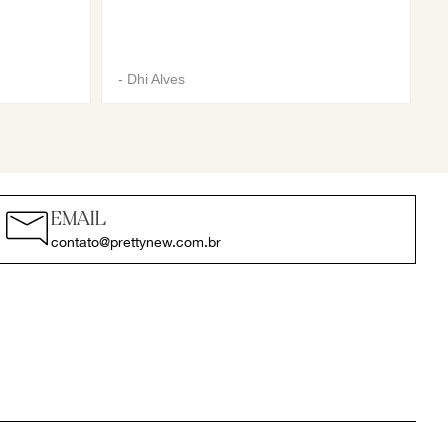
-
Dhi Alves
EMAIL
contato@prettynew.com.br