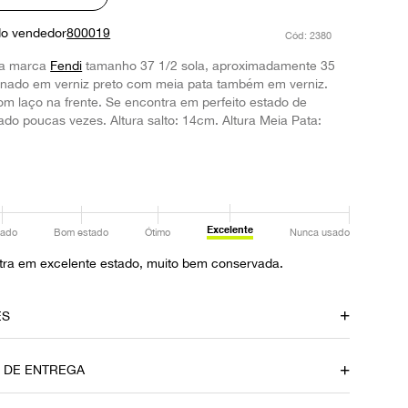
do vendedor
800019
:
2380
a marca
Fendi
tamanho 37 1/2 sola, aproximadamente 35
onado em verniz preto com meia pata também em verniz.
om laço na frente. Se encontra em perfeito estado de
do poucas vezes. Altura salto: 14cm. Altura Meia Pata:
Excelente
ado
Bom estado
Ótimo
Nunca usado
tra em excelente estado, muito bem conservada.
ES
amento
Local
O DE ENTREGA
Brasília