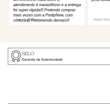
atendimento é maravilhoso e a entrega
foi super rápida!!! Pretendo comprar
mais vezes com a PrettyNew, com
-
Jennifer Mantau
-
Katre Dani
certeza😄 Recomendo demais!!!
SELO
Garantia de Autenticidade