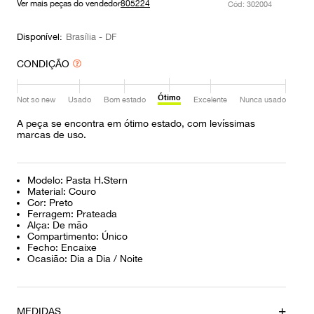
Ver mais peças do vendedor
805224
:
302004
9
º
prada
10
º
louis vuitton
Disponível:
Brasília - DF
CONDIÇÃO
Ótimo
Not so new
Usado
Bom estado
Excelente
Nunca usado
A peça se encontra em ótimo estado, com levíssimas
marcas de uso.
Modelo: Pasta H.Stern
Material: Couro
Cor: Preto
Ferragem: Prateada
Alça: De mão
Compartimento: Único
Fecho: Encaixe
Ocasião: Dia a Dia / Noite
MEDIDAS