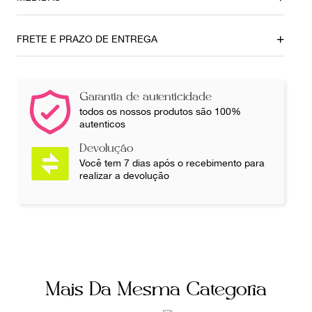
Tamanho da Alça
Altura
Grande
33cm
FRETE E PRAZO DE ENTREGA
Profundidade
Comprimento
12cm
46cm
Garantia de autenticidade
Ainda com dúvidas sobre as medidas? Fale com a nossa
todos os nossos produtos são 100%
equipe.
autenticos
Devolução
Você tem 7 dias após o recebimento para
realizar a devolução
Mais Da Mesma Categoria