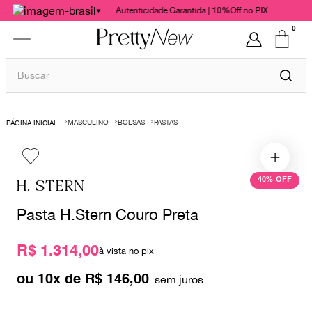
Autenticidade Garantida | 10%Off no PIX
0
Buscar
TERMOS MAIS BUSCADOS
MASCULINO
BOLSAS
PASTAS
1
º
bolsas
2
º
cris barros
3
º
chanel
40%
OFF
H. STERN
4
º
gucci
Pasta H.Stern Couro Preta
5
º
vestido
R$ 1.314,00
6
º
valentino
à vista no pix
7
º
paula raia
ou
10
x de
R$
146
,
00
8
º
burberry