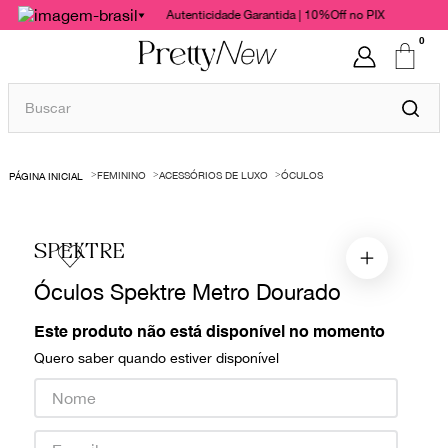
Autenticidade Garantida | 10%Off no PIX
0
Buscar
TERMOS MAIS BUSCADOS
FEMININO
ACESSÓRIOS DE LUXO
ÓCULOS
1
º
bolsas
2
º
cris barros
SPEKTRE
3
º
chanel
Óculos Spektre Metro Dourado
4
º
vestido
5
º
gucci
Este produto não está disponível no momento
Quero saber quando estiver disponível
6
º
valentino
7
º
paula raia
8
º
burberry