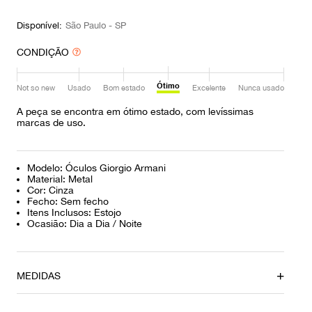
9
º
prada
Disponível:
São Paulo - SP
10
º
louis vuitton
CONDIÇÃO
Ótimo
Not so new
Usado
Bom estado
Excelente
Nunca usado
A peça se encontra em ótimo estado, com levíssimas
marcas de uso.
Modelo: Óculos Giorgio Armani
Material: Metal
Cor: Cinza
Fecho: Sem fecho
Itens Inclusos: Estojo
Ocasião: Dia a Dia / Noite
MEDIDAS
Altura
Comprimento