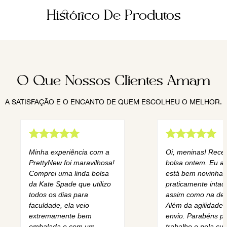
Histórico De Produtos
O Que Nossos Clientes Amam
A SATISFAÇÃO E O ENCANTO DE QUEM ESCOLHEU O MELHOR.
Minha experiência com a
Oi, meninas! Rece
PrettyNew foi maravilhosa!
bolsa ontem. Eu am
Comprei uma linda bolsa
está bem novinha,
da Kate Spade que utilizo
praticamente intact
todos os dias para
assim como na des
faculdade, ela veio
Além da agilidade 
extremamente bem
envio. Parabéns pe
embalada e com um
trabalho e pela cur