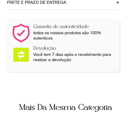
5,5cm
16cm
FRETE E PRAZO DE ENTREGA
Ainda com dúvidas sobre as medidas? Fale com a nossa
equipe.
Garantia de autenticidade
todos os nossos produtos são 100%
autenticos
Devolução
Você tem 7 dias após o recebimento para
realizar a devolução
Mais Da Mesma Categoria