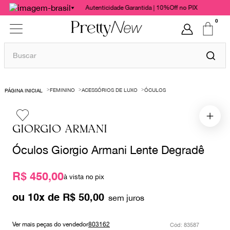
Autenticidade Garantida | 10%Off no PIX
0
Buscar
TERMOS MAIS BUSCADOS
FEMININO
ACESSÓRIOS DE LUXO
ÓCULOS
1
º
bolsas
2
º
cris barros
GIORGIO ARMANI
3
º
chanel
Óculos Giorgio Armani Lente Degradê
4
º
vestido
5
º
gucci
R$ 450,00
à vista no pix
6
º
valentino
ou
10
x de
R$
50
,
00
7
º
paula raia
8
º
burberry
Ver mais peças do vendedor
803162
:
83587