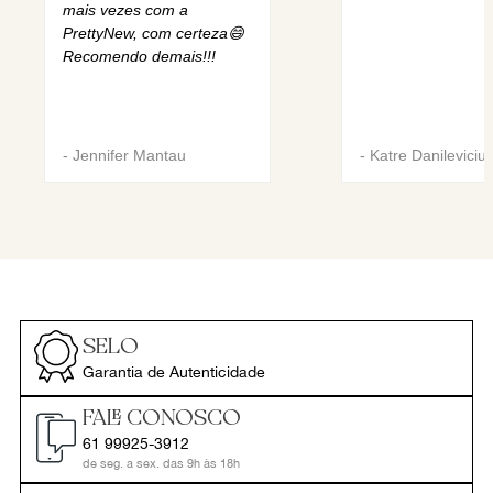
mais vezes com a
PrettyNew, com certeza😄
Recomendo demais!!!
-
Jennifer Mantau
-
Katre Danileviciu
SELO
Garantia de Autenticidade
FALE CONOSCO
61 99925-3912
de seg. a sex. das 9h às 18h