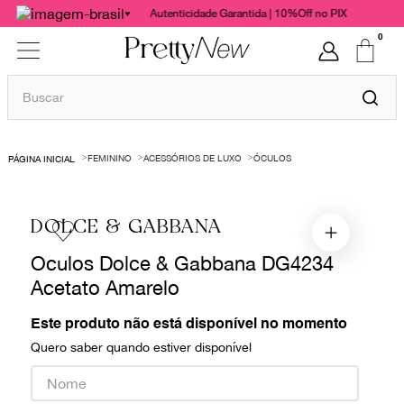
Autenticidade Garantida | 10%Off no PIX
0
Buscar
TERMOS MAIS BUSCADOS
FEMININO
ACESSÓRIOS DE LUXO
ÓCULOS
1
º
bolsas
2
º
cris barros
DOLCE & GABBANA
3
º
chanel
Oculos Dolce & Gabbana DG4234
4
º
vestido
Acetato Amarelo
5
º
gucci
6
º
valentino
Este produto não está disponível no momento
Quero saber quando estiver disponível
7
º
paula raia
8
º
burberry