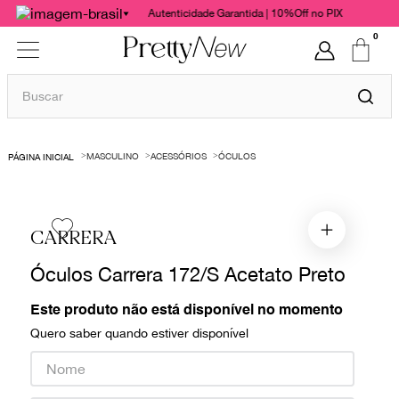
Autenticidade Garantida | 10%Off no PIX
0
Buscar
TERMOS MAIS BUSCADOS
MASCULINO
ACESSÓRIOS
ÓCULOS
1
º
bolsas
2
º
cris barros
3
º
chanel
CARRERA
4
º
vestido
Óculos Carrera 172/S Acetato Preto
5
º
gucci
Este produto não está disponível no momento
6
º
valentino
Quero saber quando estiver disponível
7
º
paula raia
8
º
burberry