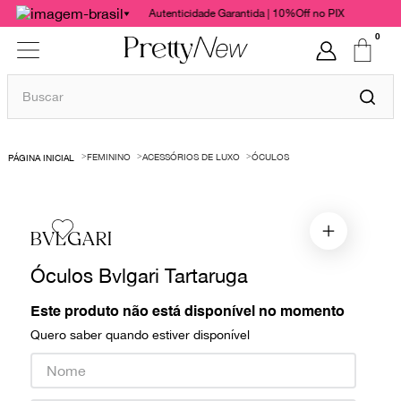
Autenticidade Garantida | 10%Off no PIX
0
Buscar
TERMOS MAIS BUSCADOS
FEMININO
ACESSÓRIOS DE LUXO
ÓCULOS
1
º
bolsas
2
º
cris barros
3
º
chanel
BVLGARI
4
º
vestido
Óculos Bvlgari Tartaruga
5
º
gucci
Este produto não está disponível no momento
6
º
valentino
Quero saber quando estiver disponível
7
º
paula raia
8
º
burberry