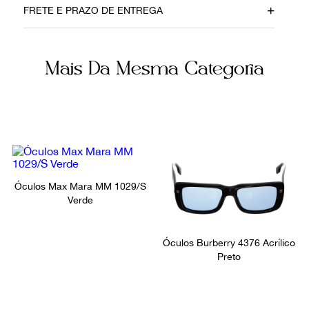
FRETE E PRAZO DE ENTREGA
28062018
Acetato
Cor
Itens Inclusos
Mais Da Mesma Categoria
Marrom
Caixa e Estojo
Ocasião
Dia a Dia
Óculos Max Mara MM 1029/S
Verde
Óculos Burberry 4376 Acrílico
Preto