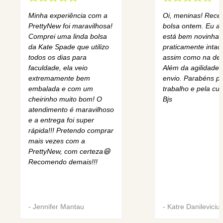
Minha experiência com a
Oi, meninas! Rece
PrettyNew foi maravilhosa!
bolsa ontem. Eu am
Comprei uma linda bolsa
está bem novinha,
da Kate Spade que utilizo
praticamente intact
todos os dias para
assim como na des
faculdade, ela veio
Além da agilidade 
extremamente bem
envio. Parabéns pe
embalada e com um
trabalho e pela cur
cheirinho muito bom! O
Bjs
atendimento é maravilhoso
e a entrega foi super
rápida!!! Pretendo comprar
mais vezes com a
PrettyNew, com certeza😄
Recomendo demais!!!
-
Jennifer Mantau
-
Katre Danileviciu