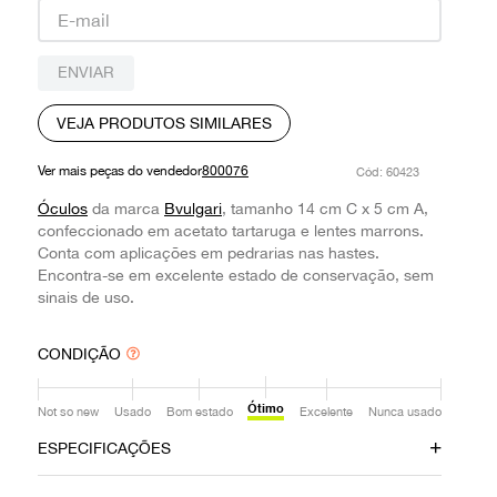
9
º
prada
10
º
louis vuitton
ENVIAR
VEJA PRODUTOS SIMILARES
Ver mais peças do vendedor
800076
:
60423
Óculos
da marca
Bvulgari
, tamanho 14 cm C x 5 cm A,
confeccionado em acetato tartaruga e lentes marrons.
Conta com aplicações em pedrarias nas hastes.
Encontra-se em excelente estado de conservação, sem
sinais de uso.
CONDIÇÃO
Ótimo
Not so new
Usado
Bom estado
Excelente
Nunca usado
ESPECIFICAÇÕES
Data do Pagamento
Material