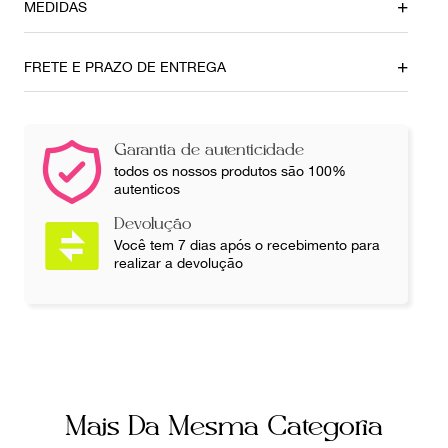
MEDIDAS
Altura
Comprimento
6,5 cm
14,5 cm
FRETE E PRAZO DE ENTREGA
Ainda com dúvidas sobre as medidas? Fale com a nossa
equipe.
Garantia de autenticidade
todos os nossos produtos são 100%
autenticos
Devolução
Você tem 7 dias após o recebimento para
realizar a devolução
Mais Da Mesma Categoria