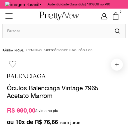
Autenticidade Garantida | 10%Off no PIX
0
Buscar
TERMOS MAIS BUSCADOS
FEMININO
ACESSÓRIOS DE LUXO
ÓCULOS
1
º
bolsas
2
º
cris barros
3
º
chanel
BALENCIAGA
4
º
vestido
Óculos Balenciaga Vintage 7965
5
º
gucci
Acetato Marrom
6
º
valentino
R$ 690,00
à vista no pix
7
º
paula raia
ou
10
x de
R$
76
,
66
8
º
burberry