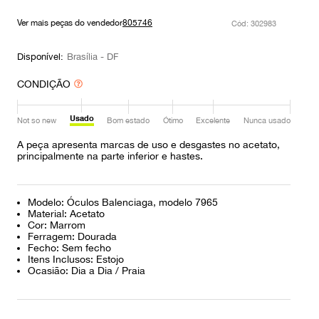
9
º
prada
Ver mais peças do vendedor
805746
:
302983
10
º
louis vuitton
Disponível:
Brasília - DF
CONDIÇÃO
Usado
Not so new
Bom estado
Ótimo
Excelente
Nunca usado
A peça apresenta marcas de uso e desgastes no acetato,
principalmente na parte inferior e hastes.
Modelo: Óculos Balenciaga, modelo 7965
Material: Acetato
Cor: Marrom
Ferragem: Dourada
Fecho: Sem fecho
Itens Inclusos: Estojo
Ocasião: Dia a Dia / Praia