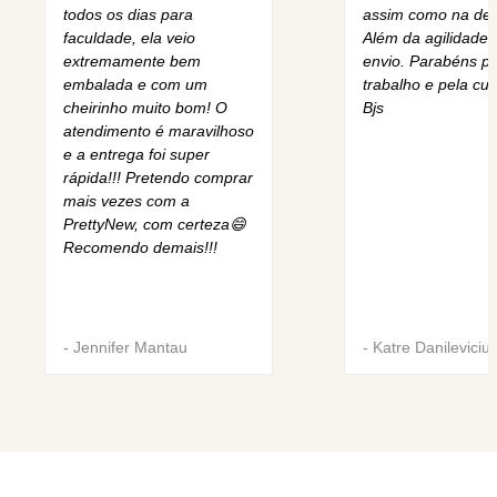
todos os dias para
assim como na des
faculdade, ela veio
Além da agilidade 
extremamente bem
envio. Parabéns pe
embalada e com um
trabalho e pela cur
cheirinho muito bom! O
Bjs
atendimento é maravilhoso
e a entrega foi super
rápida!!! Pretendo comprar
mais vezes com a
PrettyNew, com certeza😄
Recomendo demais!!!
-
Jennifer Mantau
-
Katre Danileviciu