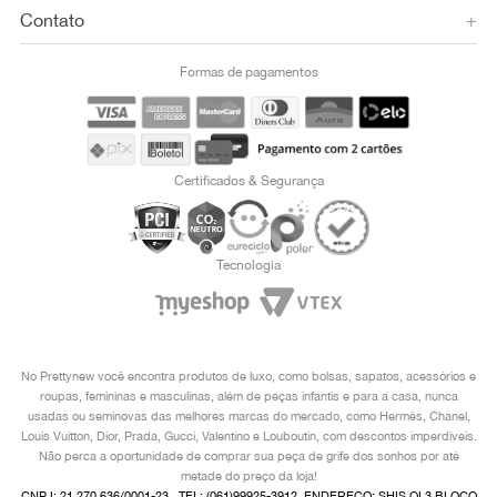
Contato
+
Formas de pagamentos
Certificados & Segurança
Tecnologia
No Prettynew você encontra produtos de luxo, como bolsas, sapatos, acessórios e
roupas, femininas e masculinas, além de peças infantis e para a casa, nunca
usadas ou seminovas das melhores marcas do mercado, como Hermès, Chanel,
Louis Vuitton, Dior, Prada, Gucci, Valentino e Louboutin, com descontos imperdíveis.
Não perca a oportunidade de comprar sua peça de grife dos sonhos por até
metade do preço da loja!
CNPJ: 21.270.636/0001-23 , TEL: (061)99925-3912, ENDEREÇO: SHIS QI 3 BLOCO