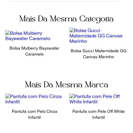
Fecho
Fornecedor
Mais Da Mesma Categoria
Zíper
800232
Ocasião
Dia a Dia
Bolsa Mulberry Bayswater
Bolsa Gucci Maternidade GG
Caramelo
Canvas Marinho
Mais Da Mesma Marca
Pantufa com Pelo Cinza
Pantufa com Pele Off White
Infantil
Infantil