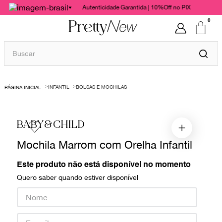
Autenticidade Garantida | 10%Off no PIX
0
Buscar
TERMOS MAIS BUSCADOS
INFANTIL
BOLSAS E MOCHILAS
1
º
bolsas
2
º
cris barros
BABY&CHILD
3
º
chanel
Mochila Marrom com Orelha Infantil
4
º
vestido
5
º
gucci
Este produto não está disponível no momento
Quero saber quando estiver disponível
6
º
valentino
7
º
paula raia
8
º
burberry