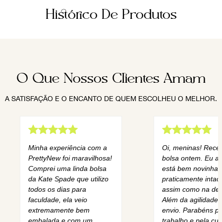
Histórico De Produtos
O Que Nossos Clientes Amam
A SATISFAÇÃO E O ENCANTO DE QUEM ESCOLHEU O MELHOR.
Minha experiência com a
Oi, meninas! Rece
PrettyNew foi maravilhosa!
bolsa ontem. Eu am
Comprei uma linda bolsa
está bem novinha,
da Kate Spade que utilizo
praticamente intact
todos os dias para
assim como na des
faculdade, ela veio
Além da agilidade 
extremamente bem
envio. Parabéns pe
embalada e com um
trabalho e pela cur