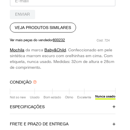
9
º
louis vuitton
ENVIAR
10
º
prada
VEJA PRODUTOS SIMILARES
Ver mais peças do vendedor
800232
:
724
Mochila
da marca
Baby&Child
. Confeccionado em pele
sintética marrom escuro com orelhinhas em cima. Com
etiqueta, nunca usado. Medidas: 32cm de altura e 28cm
de comprimento.
CONDIÇÃO
Nunca usado
Not so new
Usado
Bom estado
Ótimo
Excelente
ESPECIFICAÇÕES
Material
Cor
FRETE E PRAZO DE ENTREGA
Pelo
Marrom