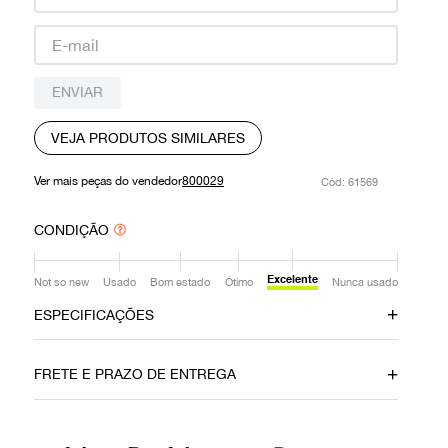
9
º
louis vuitton
10
º
prada
ENVIAR
VEJA PRODUTOS SIMILARES
Ver mais peças do vendedor
800029
:
61569
CONDIÇÃO
Excelente
Not so new
Usado
Bom estado
Ótimo
Nunca usado
ESPECIFICAÇÕES
Material
Cor
FRETE E PRAZO DE ENTREGA
Couro
Amarelo
Fecho
Itens Inclusos