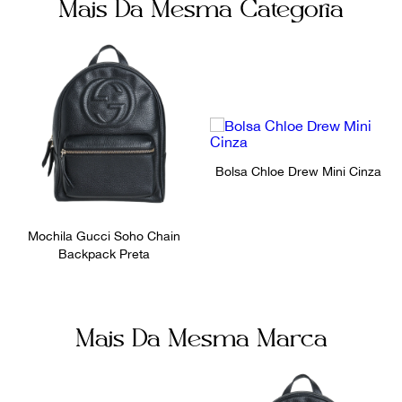
Mais Da Mesma Categoria
Fivela
Dustbag
Número de Série
Ocasião
370833493075
Dia a Dia
Bolsa Chloe Drew Mini Cinza
Mochila Gucci Soho Chain
Backpack Preta
Mais Da Mesma Marca