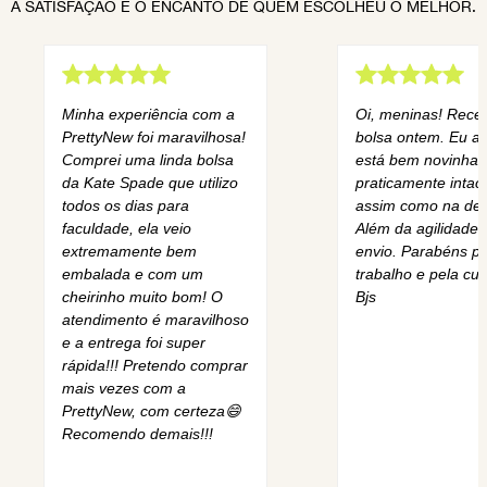
A SATISFAÇÃO E O ENCANTO DE QUEM ESCOLHEU O MELHOR.
Minha experiência com a
Oi, meninas! Rece
PrettyNew foi maravilhosa!
bolsa ontem. Eu am
Comprei uma linda bolsa
está bem novinha,
da Kate Spade que utilizo
praticamente intact
todos os dias para
assim como na des
faculdade, ela veio
Além da agilidade 
extremamente bem
envio. Parabéns pe
embalada e com um
trabalho e pela cur
cheirinho muito bom! O
Bjs
atendimento é maravilhoso
e a entrega foi super
rápida!!! Pretendo comprar
mais vezes com a
PrettyNew, com certeza😄
Recomendo demais!!!