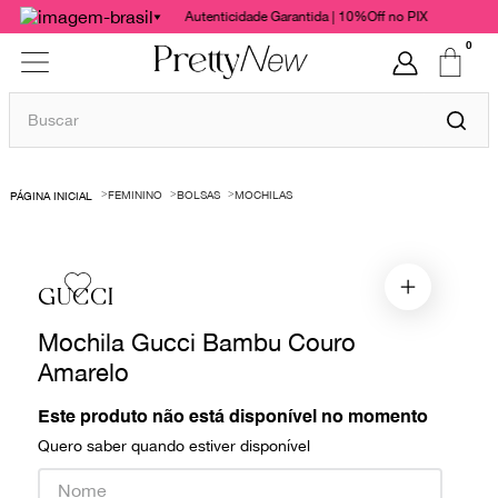
Autenticidade Garantida | 10%Off no PIX
0
Buscar
TERMOS MAIS BUSCADOS
FEMININO
BOLSAS
MOCHILAS
1
º
bolsas
2
º
cris barros
3
º
chanel
GUCCI
4
º
vestido
Mochila Gucci Bambu Couro
5
º
gucci
Amarelo
6
º
valentino
Este produto não está disponível no momento
7
º
paula raia
Quero saber quando estiver disponível
8
º
burberry