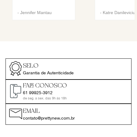
-
Jennifer Mantau
-
Katre Danileviciu
SELO
Garantia de Autenticidade
FALE CONOSCO
61 99925-3912
de seg. a sex. das 9h às 18h
EMAIL
contato@prettynew.com.br