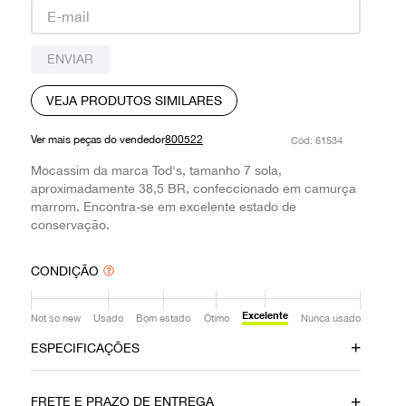
9
º
prada
10
º
louis vuitton
ENVIAR
VEJA PRODUTOS SIMILARES
Ver mais peças do vendedor
800522
:
61534
Mocassim da marca Tod's, tamanho 7 sola,
aproximadamente 38,5 BR, confeccionado em camurça
marrom. Encontra-se em excelente estado de
conservação.
CONDIÇÃO
Excelente
Not so new
Usado
Bom estado
Ótimo
Nunca usado
ESPECIFICAÇÕES
Data do Pagamento
Local
FRETE E PRAZO DE ENTREGA