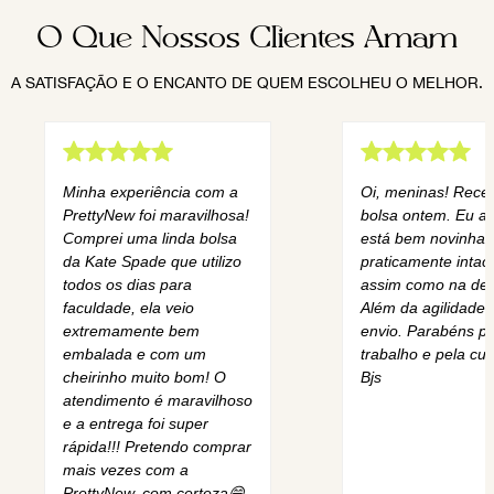
O Que Nossos Clientes Amam
A SATISFAÇÃO E O ENCANTO DE QUEM ESCOLHEU O MELHOR.
Minha experiência com a
Oi, meninas! Rece
PrettyNew foi maravilhosa!
bolsa ontem. Eu am
Comprei uma linda bolsa
está bem novinha,
da Kate Spade que utilizo
praticamente intact
todos os dias para
assim como na des
faculdade, ela veio
Além da agilidade 
extremamente bem
envio. Parabéns pe
embalada e com um
trabalho e pela cur
cheirinho muito bom! O
Bjs
atendimento é maravilhoso
e a entrega foi super
rápida!!! Pretendo comprar
mais vezes com a
PrettyNew, com certeza😄