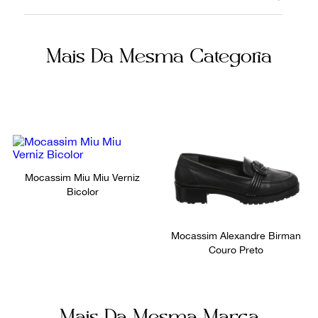
7102024
Brasília
Material
Cor
Mais Da Mesma Categoria
Camurça
Marrom
Fornecedor
Ocasião
800522
Dia a Dia
Tamanho
38,5
Mocassim Miu Miu Verniz
Bicolor
Mocassim Alexandre Birman
Couro Preto
Mais Da Mesma Marca