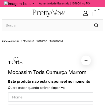
Autenticidade Garantida | 10%Off no PIX
0
Buscar
TERMOS MAIS BUSCADOS
FEMININO
SAPATOS
MOCASSIM
1
º
bolsas
2
º
cris barros
3
º
chanel
TODS
4
º
vestido
Mocassim Tods Camurça Marrom
5
º
gucci
Este produto não está disponível no momento
6
º
paula raia
Quero saber quando estiver disponível
7
º
valentino
8
º
burberry