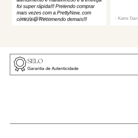
foi super rápida!!! Pretendo comprar
mais vezes com a PrettyNew, com
-
Jennifer Mantau
-
Katre Dani
certeza😄 Recomendo demais!!!
SELO
Garantia de Autenticidade