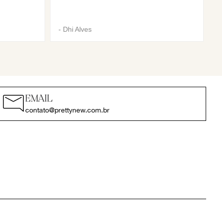
-
Dhi Alves
EMAIL
contato@prettynew.com.br