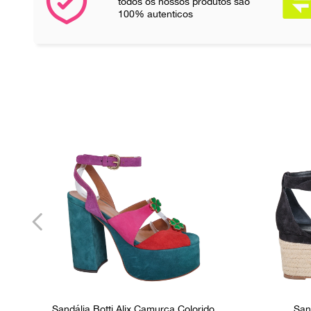
todos os nossos produtos são
100% autenticos
Sandália Botti Alix Camurça Colorido
San