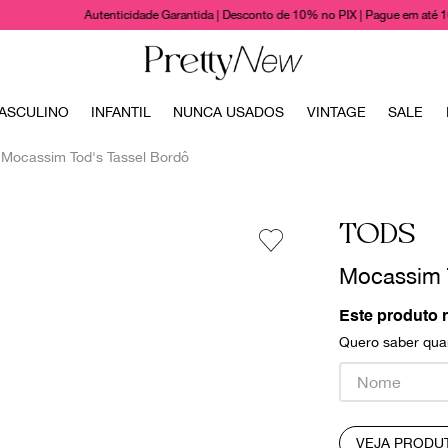
Autenticidade Garantida | Desconto de 10% no PIX | Pague em até 
TERMOS MAIS BUSCADOS
ASCULINO
INFANTIL
NUNCA USADOS
VINTAGE
SALE
1
º
bolsas
Mocassim Tod's Tassel Bordô
2
º
cris barros
3
º
chanel
TODS
4
º
vestido
Mocassim 
5
º
gucci
6
º
valentino
Este produto 
Quero saber quan
7
º
paula raia
8
º
burberry
9
º
prada
VEJA PRODU