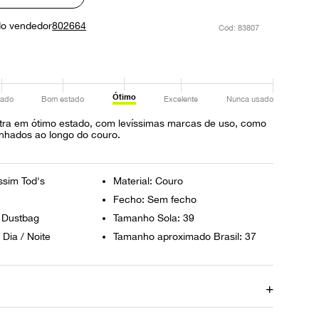
do vendedor
802664
:
83807
Ótimo
ado
Bom estado
Excelente
Nunca usado
tra em ótimo estado, com levíssimas marcas de uso, como
nhados ao longo do couro.
sim Tod's
Material: Couro
Fecho: Sem fecho
: Dustbag
Tamanho Sola: 39
 Dia / Noite
Tamanho aproximado Brasil: 37
to
Plataforma