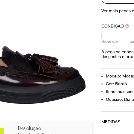
10
º
louis vuitton
Ver mais peças 
CONDIÇÃO
Not so new
Us
A peça se encon
desgastes e arra
Modelo: Mocas
Cor: Bordô
Itens Inclusos
Ocasião: Dia a
MEDIDAS
Devolução
Tamanho do Sal