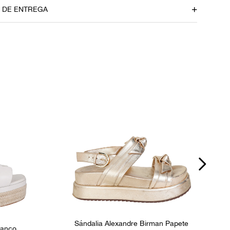
3 cm
O DE ENTREGA
 palmilha
P
dúvidas sobre as medidas? Fale com a nossa equipe.
Sándalia Alexandre Birman Papete
ranco