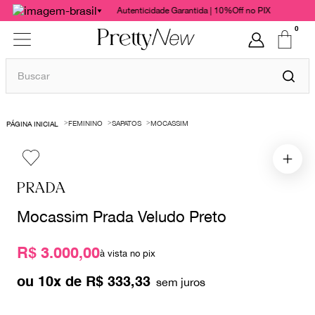
Autenticidade Garantida | 10%Off no PIX
0
Buscar
TERMOS MAIS BUSCADOS
FEMININO
SAPATOS
MOCASSIM
1
º
bolsas
2
º
cris barros
3
º
chanel
PRADA
4
º
vestido
Mocassim Prada Veludo Preto
5
º
gucci
R$ 3.000,00
6
º
paula raia
à vista no pix
7
º
valentino
ou
10
x de
R$
333
,
33
8
º
burberry