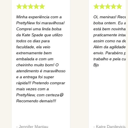
Minha experiência com a
Oi, meninas! Rece
PrettyNew foi maravilhosa!
bolsa ontem. Eu am
Comprei uma linda bolsa
está bem novinha,
da Kate Spade que utilizo
praticamente intact
todos os dias para
assim como na des
faculdade, ela veio
Além da agilidade 
extremamente bem
envio. Parabéns pe
embalada e com um
trabalho e pela cur
cheirinho muito bom! O
Bjs
atendimento é maravilhoso
e a entrega foi super
rápida!!! Pretendo comprar
mais vezes com a
PrettyNew, com certeza😄
Recomendo demais!!!
-
Jennifer Mantau
-
Katre Danileviciu