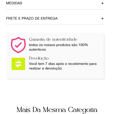
MEDIDAS
Tamanho da Alça
Comprimento da palmilha
37,5
28cm
FRETE E PRAZO DE ENTREGA
Ainda com dúvidas sobre as medidas? Fale com a nossa
equipe.
Garantia de autenticidade
todos os nossos produtos são 100%
autenticos
Devolução
Você tem 7 dias após o recebimento para
realizar a devolução
Mais Da Mesma Categoria