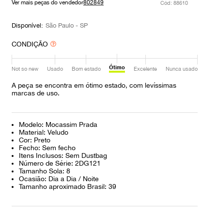
Ver mais peças do vendedor
802849
:
88610
9
º
prada
10
º
louis vuitton
Disponível:
São Paulo - SP
CONDIÇÃO
Ótimo
Not so new
Usado
Bom estado
Excelente
Nunca usado
A peça se encontra em ótimo estado, com levíssimas
marcas de uso.
Modelo: Mocassim Prada
Material: Veludo
Cor: Preto
Fecho: Sem fecho
Itens Inclusos: Sem Dustbag
Número de Série: 2DG121
Tamanho Sola: 8
Ocasião: Dia a Dia / Noite
Tamanho aproximado Brasil: 39