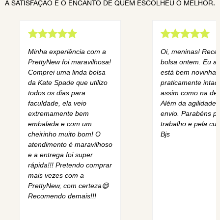
A SATISFAÇÃO E O ENCANTO DE QUEM ESCOLHEU O MELHOR.
Minha experiência com a
Oi, meninas! Rece
PrettyNew foi maravilhosa!
bolsa ontem. Eu am
Comprei uma linda bolsa
está bem novinha,
da Kate Spade que utilizo
praticamente intact
todos os dias para
assim como na des
faculdade, ela veio
Além da agilidade 
extremamente bem
envio. Parabéns pe
embalada e com um
trabalho e pela cur
cheirinho muito bom! O
Bjs
atendimento é maravilhoso
e a entrega foi super
rápida!!! Pretendo comprar
mais vezes com a
PrettyNew, com certeza😄
Recomendo demais!!!