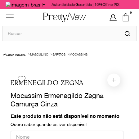
Autenticidade Garantida | 10%Off no PIX
0
Buscar
TERMOS MAIS BUSCADOS
MASCULINO
SAPATOS
MOCASSINS
1
º
bolsas
2
º
cris barros
3
º
chanel
ERMENEGILDO ZEGNA
4
º
vestido
Mocassim Ermenegildo Zegna
5
º
gucci
Camurça Cinza
6
º
paula raia
Este produto não está disponível no momento
7
º
valentino
Quero saber quando estiver disponível
8
º
burberry