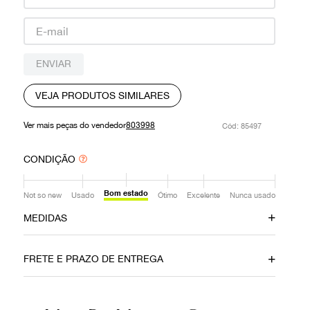
9
º
prada
10
º
louis vuitton
ENVIAR
VEJA PRODUTOS SIMILARES
Ver mais peças do vendedor
803998
:
85497
CONDIÇÃO
Bom estado
Not so new
Usado
Ótimo
Excelente
Nunca usado
MEDIDAS
Comprimento da
palmilha
FRETE E PRAZO DE ENTREGA
28cm
Ainda com dúvidas sobre as medidas? Fale com a nossa
equipe.