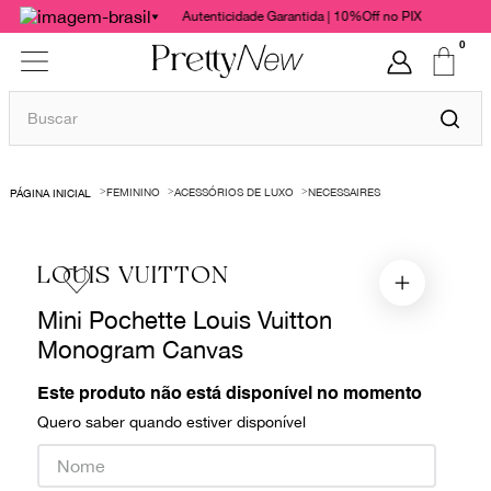
Autenticidade Garantida | 10%Off no PIX
0
Buscar
TERMOS MAIS BUSCADOS
FEMININO
ACESSÓRIOS DE LUXO
NECESSAIRES
1
º
bolsas
2
º
cris barros
LOUIS VUITTON
3
º
chanel
Mini Pochette Louis Vuitton
4
º
vestido
Monogram Canvas
5
º
gucci
6
º
paula raia
Este produto não está disponível no momento
Quero saber quando estiver disponível
7
º
valentino
8
º
burberry