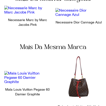
Não sei meu CEP
Número de Série
Bolsos internos
IL0065
1
Necessarie Marc by Marc
Necessaire Dior Cannage Azul
Jacobs Pink
Ocasião
Dia a Dia
Mais Da Mesma Marca
Mala Louis Vuitton Pegase 60
Damier Graphite