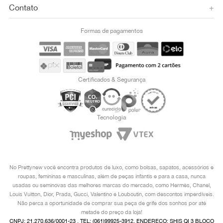
Contato
+
Formas de pagamentos
Certificados & Segurança
Tecnologia
No Prettynew você encontra produtos de luxo, como bolsas, sapatos, acessórios e
roupas, femininas e masculinas, além de peças infantis e para a casa, nunca
usadas ou seminovas das melhores marcas do mercado, como Hermès, Chanel,
Louis Vuitton, Dior, Prada, Gucci, Valentino e Louboutin, com descontos imperdíveis.
Não perca a oportunidade de comprar sua peça de grife dos sonhos por até
metade do preço da loja!
CNPJ: 21.270.636/0001-23 , TEL: (061)99925-3912, ENDEREÇO: SHIS QI 3 BLOCO