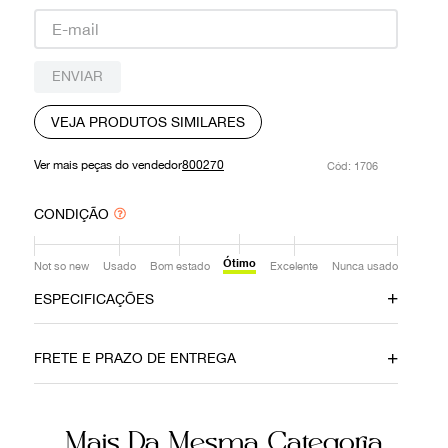
9
º
prada
10
º
louis vuitton
ENVIAR
VEJA PRODUTOS SIMILARES
Ver mais peças do vendedor
800270
:
1706
CONDIÇÃO
Ótimo
Not so new
Usado
Bom estado
Excelente
Nunca usado
ESPECIFICAÇÕES
Material
Cor
FRETE E PRAZO DE ENTREGA
Couro
Marrom
Fecho
Itens Inclusos
Mais Da Mesma Categoria
Zíper
c/ dustbag