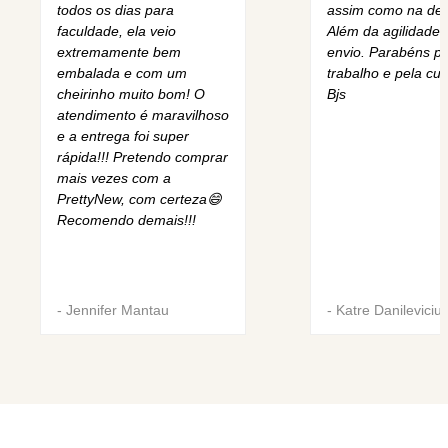
todos os dias para
assim como na des
faculdade, ela veio
Além da agilidade 
extremamente bem
envio. Parabéns pe
embalada e com um
trabalho e pela cur
cheirinho muito bom! O
Bjs
atendimento é maravilhoso
e a entrega foi super
rápida!!! Pretendo comprar
mais vezes com a
PrettyNew, com certeza😄
Recomendo demais!!!
-
Jennifer Mantau
-
Katre Danileviciu