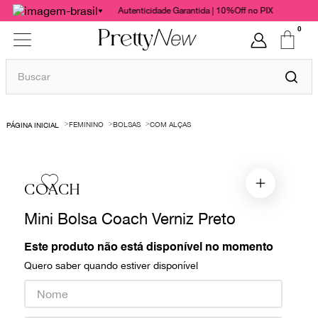
Autenticidade Garantida | 10%Off no PIX
0
Buscar
TERMOS MAIS BUSCADOS
FEMININO
BOLSAS
COM ALÇAS
1
º
bolsas
2
º
cris barros
3
º
chanel
COACH
4
º
vestido
Mini Bolsa Coach Verniz Preto
5
º
gucci
Este produto não está disponível no momento
6
º
valentino
Quero saber quando estiver disponível
7
º
paula raia
8
º
burberry