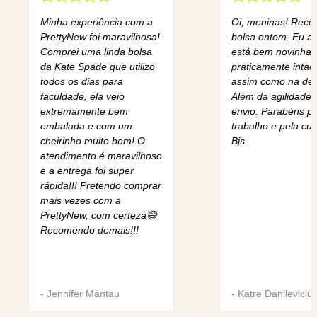
Minha experiência com a
Oi, meninas! Rece
PrettyNew foi maravilhosa!
bolsa ontem. Eu am
Comprei uma linda bolsa
está bem novinha,
da Kate Spade que utilizo
praticamente intact
todos os dias para
assim como na des
faculdade, ela veio
Além da agilidade 
extremamente bem
envio. Parabéns pe
embalada e com um
trabalho e pela cur
cheirinho muito bom! O
Bjs
atendimento é maravilhoso
e a entrega foi super
rápida!!! Pretendo comprar
mais vezes com a
PrettyNew, com certeza😄
Recomendo demais!!!
-
Jennifer Mantau
-
Katre Danileviciu