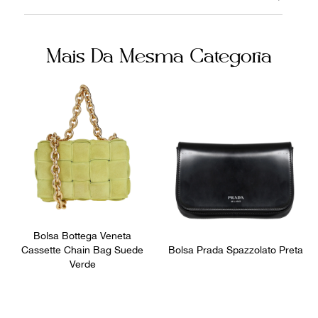
13062022
Verniz
Cor
Itens Inclusos
Mais Da Mesma Categoria
Preto
Caixa
Não sei meu CEP
Fornecedor
Ocasião
FPNYBQP
Dia a Dia
Bolsa Bottega Veneta
Cassette Chain Bag Suede
Bolsa Prada Spazzolato Preta
Verde