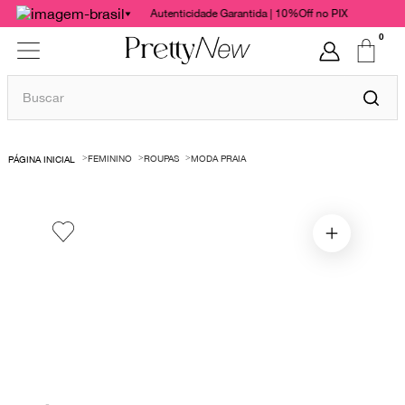
Autenticidade Garantida | 10%Off no PIX
0
Buscar
TERMOS MAIS BUSCADOS
FEMININO
ROUPAS
MODA PRAIA
1
º
bolsas
2
º
cris barros
3
º
chanel
4
º
vestido
5
º
gucci
6
º
paula raia
7
º
valentino
8
º
burberry