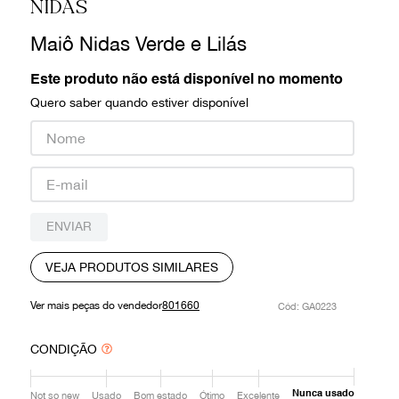
NIDAS
9
º
prada
Maiô Nidas Verde e Lilás
10
º
louis vuitton
Este produto não está disponível no momento
Quero saber quando estiver disponível
ENVIAR
VEJA PRODUTOS SIMILARES
Ver mais peças do vendedor
801660
:
GA0223
CONDIÇÃO
Nunca usado
Not so new
Usado
Bom estado
Ótimo
Excelente