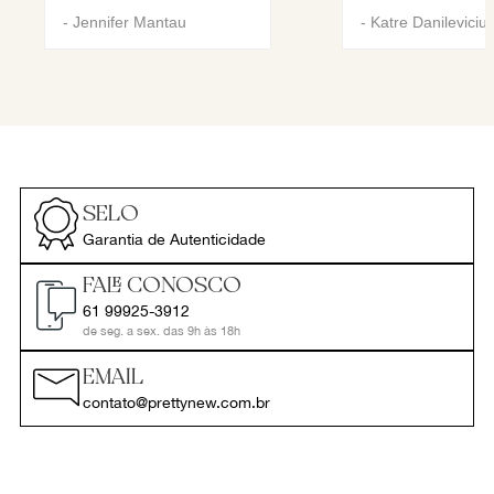
-
Jennifer Mantau
-
Katre Danileviciu
SELO
Garantia de Autenticidade
FALE CONOSCO
61 99925-3912
de seg. a sex. das 9h às 18h
EMAIL
contato@prettynew.com.br