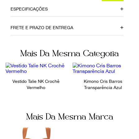
ESPECIFICAÇÕES
Data do Pagamento
Local
FRETE E PRAZO DE ENTREGA
9092024
Brasília
Modelo
Material
Mais Da Mesma Categoria
Maiô Nidas Verde e Lilás
Poliamida
Cor
Fecho
Lilás
Sem fecho
Vestido Talie NK Crochê
Kimono Cris Barros
Vermelho
Transparência Azul
Ocasião
Tamanho
Praia
P
Mais Da Mesma Marca