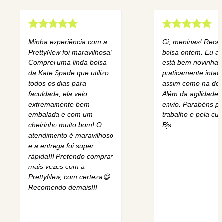
Minha experiência com a
Oi, meninas! Rece
PrettyNew foi maravilhosa!
bolsa ontem. Eu am
Comprei uma linda bolsa
está bem novinha,
da Kate Spade que utilizo
praticamente intact
todos os dias para
assim como na des
faculdade, ela veio
Além da agilidade 
extremamente bem
envio. Parabéns pe
embalada e com um
trabalho e pela cur
cheirinho muito bom! O
Bjs
atendimento é maravilhoso
e a entrega foi super
rápida!!! Pretendo comprar
mais vezes com a
PrettyNew, com certeza😄
Recomendo demais!!!