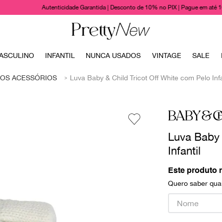
Autenticidade Garantida | Desconto de 10% no PIX | Pague em até 
TERMOS MAIS BUSCADOS
ASCULINO
INFANTIL
NUNCA USADOS
VINTAGE
SALE
1
º
bolsas
OS ACESSÓRIOS
Luva Baby & Child Tricot Off White com Pelo Infa
2
º
cris barros
3
º
chanel
BABY&C
4
º
vestido
Luva Baby 
5
º
gucci
Infantil
6
º
paula raia
Este produto 
7
º
valentino
Quero saber quan
8
º
burberry
9
º
prada