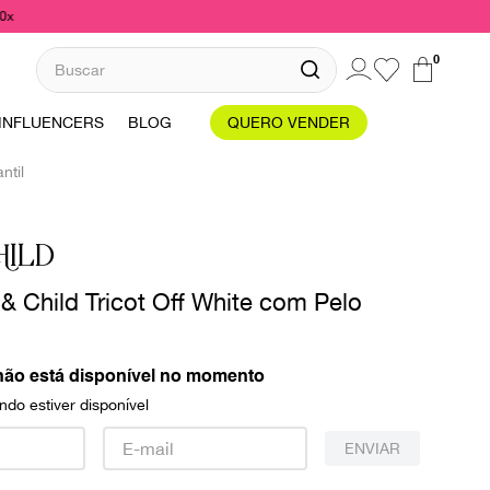
10x
Buscar
0
INFLUENCERS
BLOG
QUERO VENDER
ntil
HILD
& Child Tricot Off White com Pelo
não está disponível no momento
do estiver disponível
ENVIAR