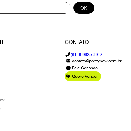
OK
TE
CONTATO
(61) 9 9925-3912
contato@prettynew.com.br
Fale Conosco
Quero Vender
ade
s