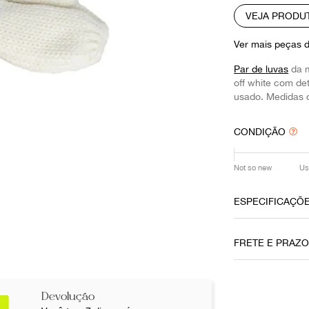
10
º
louis vuitton
VEJA PRODU
Ver mais peças 
Par de luvas
da 
off white com det
usado. Medidas 
CONDIÇÃO
Not so new
Us
ESPECIFICAÇÕ
Data do Pag
FRETE E PRAZ
26052019
Cor
Devolução
Off White
Não sei meu CE