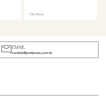
-
Dhi Alves
EMAIL
contato@prettynew.com.br