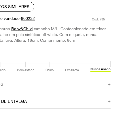
TOS SIMILARES
do vendedor
800232
:
735
marca
Baby&Child
tamanho M/L. Confeccionado em tricot
alhe em pele sintética off white. Com etiqueta, nunca
da luva: Altura: 16cm, Comprimento: 9cm
Nunca usado
ado
Bom estado
Ótimo
Excelente
ES
amento
Material
O DE ENTREGA
Tricot
Fornecedor
800232
P