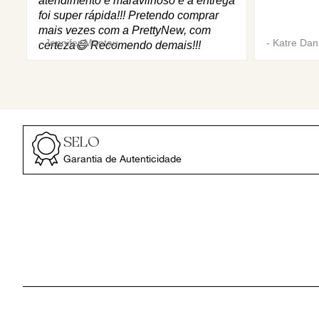
atendimento é maravilhoso e a entrega
foi super rápida!!! Pretendo comprar
mais vezes com a PrettyNew, com
-
Jennifer Mantau
-
Katre Dani
certeza😄 Recomendo demais!!!
SELO
Garantia de Autenticidade