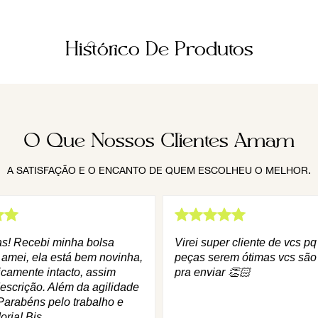
Histórico De Produtos
O Que Nossos Clientes Amam
A SATISFAÇÃO E O ENCANTO DE QUEM ESCOLHEU O MELHOR.
as! Recebi minha bolsa
Virei super cliente de vcs p
 amei, ela está bem novinha,
peças serem ótimas vcs são
icamente intacto, assim
pra enviar 👏🏻
escrição. Além da agilidade
Parabéns pelo trabalho e
oria! Bjs