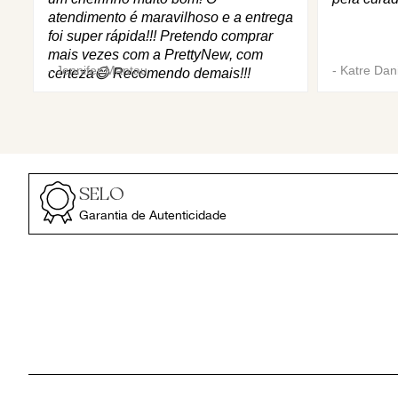
atendimento é maravilhoso e a entrega
foi super rápida!!! Pretendo comprar
mais vezes com a PrettyNew, com
-
Jennifer Mantau
-
Katre Dani
certeza😄 Recomendo demais!!!
SELO
Garantia de Autenticidade