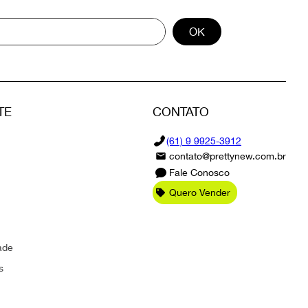
OK
TE
CONTATO
(61) 9 9925-3912
contato@prettynew.com.br
Fale Conosco
Quero Vender
ade
s