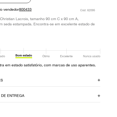
do vendedor
800433
:
62095
Christian Lacroix, tamanho 90 cm C x 90 cm A,
m seda estampada. Encontra-se em excelente estado de
Bom estado
ado
Ótimo
Excelente
Nunca usado
ra em estado satisfatório, com marcas de uso aparentes.
ES
amento
Material
O DE ENTREGA
Seda
Ocasião
Dia a Dia