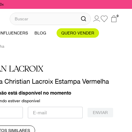
10x
Buscar
0
INFLUENCERS
BLOG
QUERO VENDER
lha
AN LACROIX
 Christian Lacroix Estampa Vermelha
não está disponível no momento
do estiver disponível
ENVIAR
TOS SIMILARES