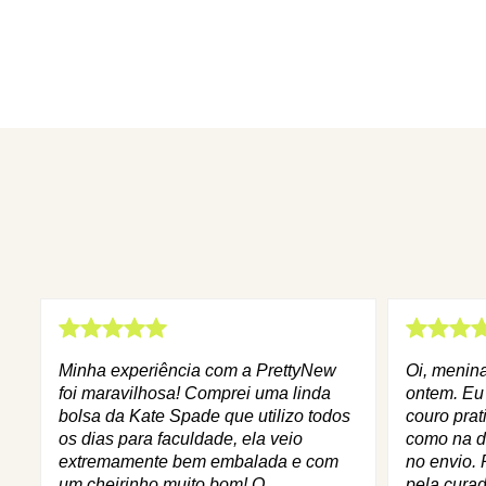
Minha experiência com a PrettyNew
Oi, menin
foi maravilhosa! Comprei uma linda
ontem. Eu
bolsa da Kate Spade que utilizo todos
couro prat
os dias para faculdade, ela veio
como na d
extremamente bem embalada e com
no envio. 
um cheirinho muito bom! O
pela curad