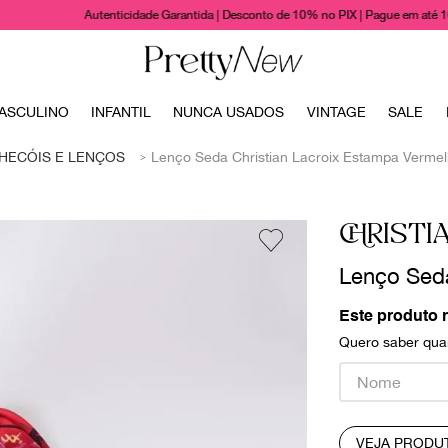
Autenticidade Garantida | Desconto de 10% no PIX | Pague em até 
TERMOS MAIS BUSCADOS
ASCULINO
INFANTIL
NUNCA USADOS
VINTAGE
SALE
1
º
bolsas
HECÓIS E LENÇOS
Lenço Seda Christian Lacroix Estampa Verme
2
º
cris barros
3
º
chanel
CHRISTI
4
º
vestido
Lenço Seda
5
º
gucci
6
º
valentino
Este produto 
Quero saber quan
7
º
paula raia
8
º
burberry
9
º
louis vuitton
VEJA PRODU