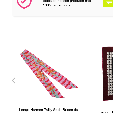
todos os nossos produtos são
100% autenticos
Lenço Hermès Twilly Seda Brides de
Lenço H