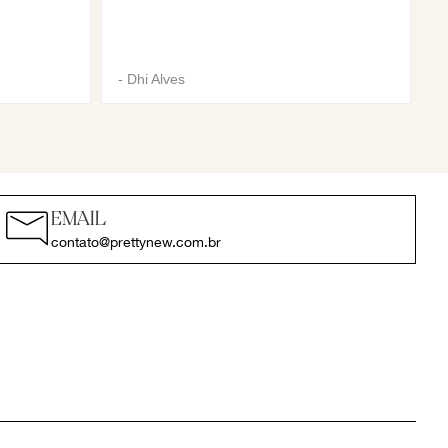
-
Dhi Alves
EMAIL
contato@prettynew.com.br