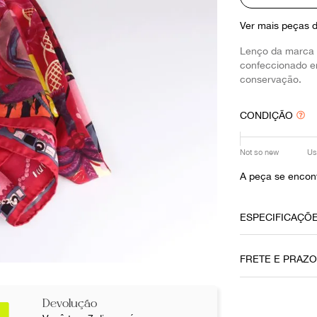
10
º
prada
Ver mais peças 
Lenço da marca 
confeccionado e
conservação.
CONDIÇÃO
Not so new
Us
A peça se encont
ESPECIFICAÇÕ
Data do Pag
FRETE E PRAZ
08032021
Cor
Devolução
Vermelho