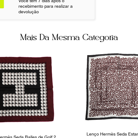
Você tem 7 dias após o
Não sei meu CE
recebimento para realizar a
devolução
Mais Da Mesma Categoria
Lenço Hermès Seda Est
ermès Seda Balles de Golf 2