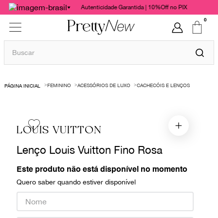
Autenticidade Garantida | 10%Off no PIX
0
Buscar
TERMOS MAIS BUSCADOS
FEMININO
ACESSÓRIOS DE LUXO
CACHECÓIS E LENÇOS
1
º
bolsas
2
º
cris barros
3
º
chanel
LOUIS VUITTON
4
º
vestido
Lenço Louis Vuitton Fino Rosa
5
º
gucci
Este produto não está disponível no momento
6
º
valentino
Quero saber quando estiver disponível
7
º
paula raia
8
º
burberry