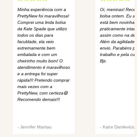
Minha experiência com a
Oi, meninas! Rece
PrettyNew foi maravilhosa!
bolsa ontem. Eu am
Comprei uma linda bolsa
está bem novinha,
da Kate Spade que utilizo
praticamente intact
todos os dias para
assim como na des
faculdade, ela veio
Além da agilidade 
extremamente bem
envio. Parabéns pe
embalada e com um
trabalho e pela cur
cheirinho muito bom! O
Bjs
atendimento é maravilhoso
e a entrega foi super
rápida!!! Pretendo comprar
mais vezes com a
PrettyNew, com certeza😄
Recomendo demais!!!
-
Jennifer Mantau
-
Katre Danileviciu