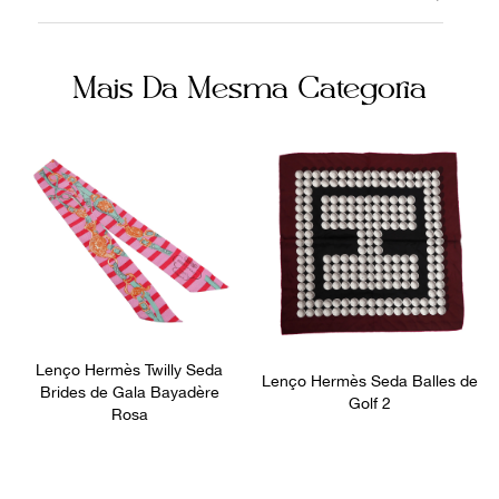
03092019
Seda
Cor
Itens Inclusos
Mais Da Mesma Categoria
Rosa
Caixa
Ocasião
Dia a Dia
Lenço Hermès Twilly Seda
Lenço Hermès Seda Balles de
Brides de Gala Bayadère
Golf 2
Rosa