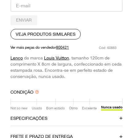
9
º
louis vuitton
10
º
prada
ENVIAR
VEJA PRODUTOS SIMILARES
Ver mais peças do vendedor
800421
:
60883
Lenço
da marca
Louis Vuitton
, tamanho 120cm de
comprimento X 8cm de largura, confeccionado em ceda
estampada rosa. Encontra-se em perfeito estado de
conservação, nunca usado.
CONDIÇÃO
Nunca usado
Not so new
Usado
Bom estado
Ótimo
Excelente
ESPECIFICAÇÕES
Data do Pagamento
Material
FRETE E PRAZO DE ENTREGA