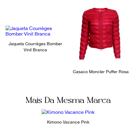
Cor
Fecho
Rosa
Sem fecho
Ocasião
Tamanho
Dia a Dia / Praia
Único
Jaqueta Courrèges Bomber
Vinil Branca
Casaco Moncler Puffer Rosa
Mais Da Mesma Marca
Kimono Vacance Pink