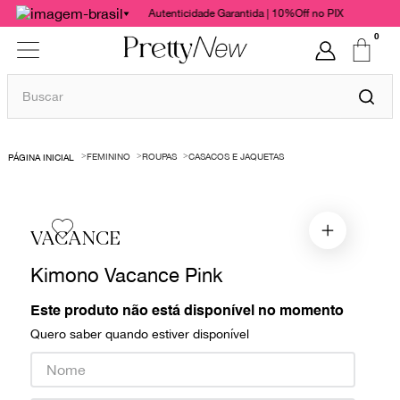
Autenticidade Garantida | 10%Off no PIX
0
Buscar
TERMOS MAIS BUSCADOS
FEMININO
ROUPAS
CASACOS E JAQUETAS
1
º
bolsas
2
º
cris barros
3
º
chanel
VACANCE
4
º
vestido
Kimono Vacance Pink
5
º
gucci
Este produto não está disponível no momento
6
º
valentino
Quero saber quando estiver disponível
7
º
paula raia
8
º
burberry