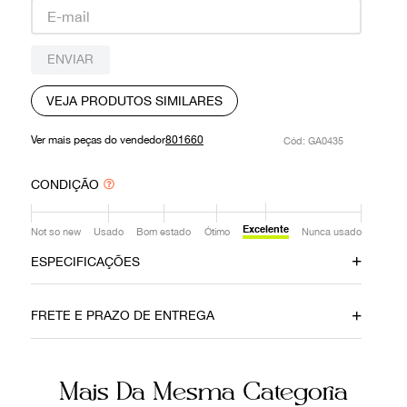
9
º
louis vuitton
10
º
prada
ENVIAR
VEJA PRODUTOS SIMILARES
Ver mais peças do vendedor
801660
:
GA0435
CONDIÇÃO
Excelente
Not so new
Usado
Bom estado
Ótimo
Nunca usado
ESPECIFICAÇÕES
Data do Pagamento
Local
FRETE E PRAZO DE ENTREGA
9092024
Brasília
Modelo
Material
Mais Da Mesma Categoria
Kimono Vacance Pink
Poliéster