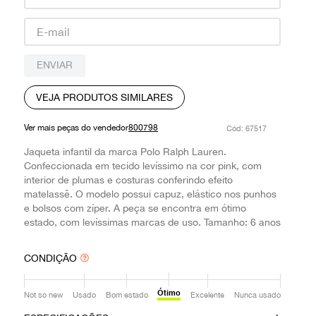
9
º
prada
10
º
louis vuitton
ENVIAR
VEJA PRODUTOS SIMILARES
Ver mais peças do vendedor
800798
:
67517
Jaqueta infantil da marca Polo Ralph Lauren.
Confeccionada em tecido levíssimo na cor pink, com
interior de plumas e costuras conferindo efeito
matelassê. O modelo possui capuz, elástico nos punhos
e bolsos com zíper. A peça se encontra em ótimo
estado, com levíssimas marcas de uso. Tamanho: 6 anos
CONDIÇÃO
Ótimo
Not so new
Usado
Bom estado
Excelente
Nunca usado