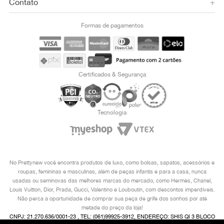
Contato
+
Formas de pagamentos
Certificados & Segurança
Tecnologia
No Prettynew você encontra produtos de luxo, como bolsas, sapatos, acessórios e
roupas, femininas e masculinas, além de peças infantis e para a casa, nunca
usadas ou seminovas das melhores marcas do mercado, como Hermès, Chanel,
Louis Vuitton, Dior, Prada, Gucci, Valentino e Louboutin, com descontos imperdíveis.
Não perca a oportunidade de comprar sua peça de grife dos sonhos por até
metade do preço da loja!
CNPJ: 21.270.636/0001-23 , TEL: (061)99925-3912, ENDEREÇO: SHIS QI 3 BLOCO