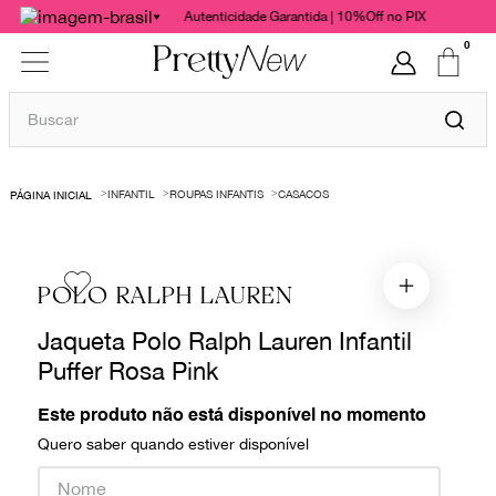
Autenticidade Garantida | 10%Off no PIX
0
Buscar
TERMOS MAIS BUSCADOS
INFANTIL
ROUPAS INFANTIS
CASACOS
1
º
bolsas
2
º
cris barros
3
º
chanel
POLO RALPH LAUREN
4
º
gucci
Jaqueta Polo Ralph Lauren Infantil
5
º
vestido
Puffer Rosa Pink
6
º
valentino
Este produto não está disponível no momento
7
º
paula raia
Quero saber quando estiver disponível
8
º
burberry