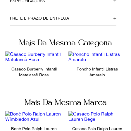
ESPECIFICAÇÕES
Data do Pagamento
Material
FRETE E PRAZO DE ENTREGA
23052022
Nylon
Cor
Fornecedor
Mais Da Mesma Categoria
Pink
800798
Ocasião
Dia a Dia
Casaco Burberry Infantil
Poncho Infantil Listras
Matelassê Rosa
Amarelo
Mais Da Mesma Marca
Boné Polo Ralph Lauren
Casaco Polo Ralph Lauren