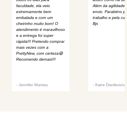
faculdade, ela veio
Além da agilidade 
extremamente bem
envio. Parabéns pe
embalada e com um
trabalho e pela cur
cheirinho muito bom! O
Bjs
atendimento é maravilhoso
e a entrega foi super
rápida!!! Pretendo comprar
mais vezes com a
PrettyNew, com certeza😄
Recomendo demais!!!
-
Jennifer Mantau
-
Katre Danileviciu