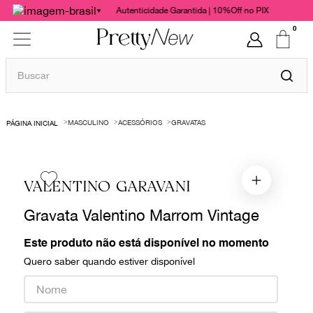
Autenticidade Garantida | 10%Off no PIX
0
Buscar
TERMOS MAIS BUSCADOS
MASCULINO
ACESSÓRIOS
GRAVATAS
1
º
bolsas
2
º
cris barros
3
º
chanel
VALENTINO GARAVANI
4
º
vestido
Gravata Valentino Marrom Vintage
5
º
gucci
Este produto não está disponível no momento
6
º
valentino
Quero saber quando estiver disponível
7
º
paula raia
8
º
burberry