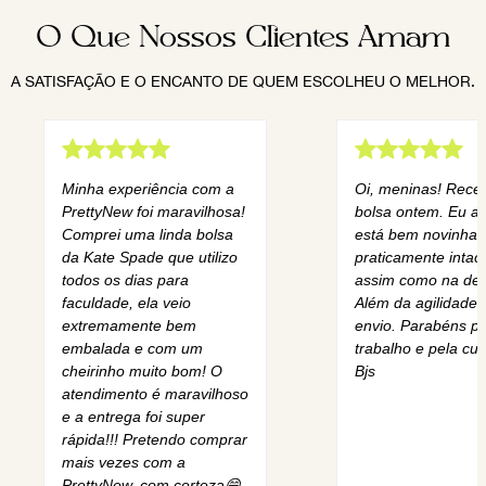
O Que Nossos Clientes Amam
A SATISFAÇÃO E O ENCANTO DE QUEM ESCOLHEU O MELHOR.
Minha experiência com a
Oi, meninas! Rece
PrettyNew foi maravilhosa!
bolsa ontem. Eu am
Comprei uma linda bolsa
está bem novinha,
da Kate Spade que utilizo
praticamente intact
todos os dias para
assim como na des
faculdade, ela veio
Além da agilidade 
extremamente bem
envio. Parabéns pe
embalada e com um
trabalho e pela cur
cheirinho muito bom! O
Bjs
atendimento é maravilhoso
e a entrega foi super
rápida!!! Pretendo comprar
mais vezes com a
PrettyNew, com certeza😄