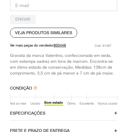
9
º
prada
10
º
louis vuitton
ENVIAR
VEJA PRODUTOS SIMILARES
Ver mais peças do vendedor
800448
:
61497
Gravata da marca Valentino, confeccionada em seda,
com estampa xadrez em tons de marrom. Encontra-se
em ótimo estado de conservação. Medidas: 138cm de
comprimento, 3,5 cm de pé menor e 7 cm de pé maior.
CONDIÇÃO
Bom estado
Not so new
Usado
Ótimo
Excelente
Nunca usado
ESPECIFICAÇÕES
Material
Cor
FRETE E PRAZO DE ENTREGA