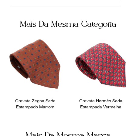
Tecido
Marrom
Fornecedor
Ocasião
Mais Da Mesma Categoria
800448
Dia a Dia
Gravata Zegna Seda
Gravata Hermès Seda
Estampado Marrom
Estampada Vermelha
Mais Da Mesma Marca