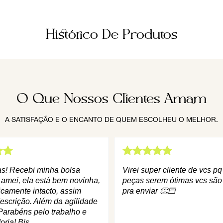
Histórico De Produtos
O Que Nossos Clientes Amam
A SATISFAÇÃO E O ENCANTO DE QUEM ESCOLHEU O MELHOR.
as! Recebi minha bolsa
Virei super cliente de vcs p
 amei, ela está bem novinha,
peças serem ótimas vcs são
icamente intacto, assim
pra enviar 👏🏻
escrição. Além da agilidade
Parabéns pelo trabalho e
oria! Bjs