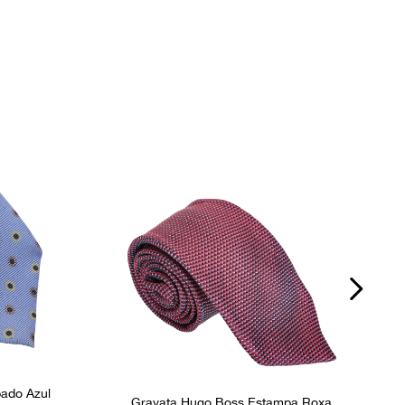
P
ado Azul
Gravata Hugo Boss Estampa Roxa