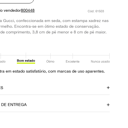
do vendedor
800448
:
61503
a Gucci, confeccionada em seda, com estampa xadrez nas
ermelho. Encontra-se em ótimo estado de conservação.
de comprimento, 3,8 cm de pé menor e 8 cm de pé maior.
Bom estado
ado
Ótimo
Excelente
Nunca usado
ra em estado satisfatório, com marcas de uso aparentes.
ES
amento
Material
O DE ENTREGA
Tecido
Fornecedor
800448