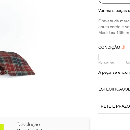
10
º
louis vuitton
Ver mais peças 
Gravata da marc
cores verde e v
Medidas: 136cm 
CONDIÇÃO
Not so new
Us
A peça se encont
ESPECIFICAÇÕ
Data do Pag
FRETE E PRAZ
21082020
Cor
Devolução
Verde