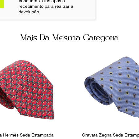
Você tem 7 dias após o
Não sei meu CE
recebimento para realizar a
devolução
Ocasião
Dia a Dia
Mais Da Mesma Categoria
ta Hermès Seda Estampada
Gravata Zegna Seda Estamp