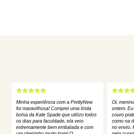
Minha experiência com a PrettyNew
Oi, menin
foi maravilhosa! Comprei uma linda
ontem. Eu
bolsa da Kate Spade que utilizo todos
couro prat
os dias para faculdade, ela veio
como na d
extremamente bem embalada e com
no envio. 
um cheirinho muito bom! O
pela curad