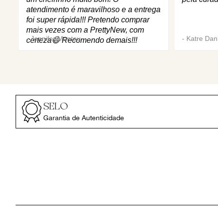
atendimento é maravilhoso e a entrega
foi super rápida!!! Pretendo comprar
mais vezes com a PrettyNew, com
-
Jennifer Mantau
-
Katre Dani
certeza😄 Recomendo demais!!!
SELO
Garantia de Autenticidade