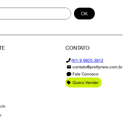
OK
TE
CONTATO
(61) 9 9925-3912
contato@prettynew.com.br
Fale Conosco
Quero Vender
ade
s