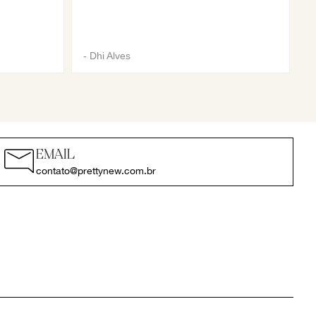
-
Dhi Alves
EMAIL
contato@prettynew.com.br