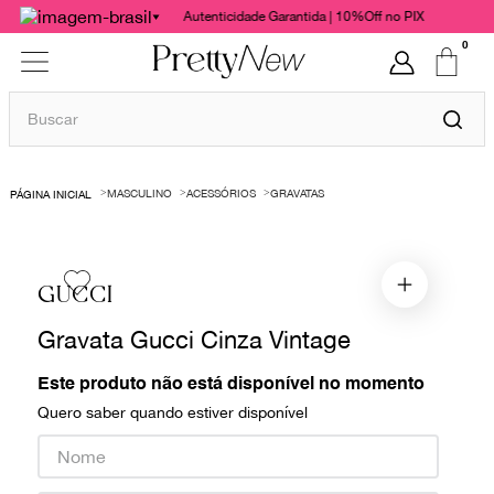
Autenticidade Garantida | 10%Off no PIX
0
Buscar
TERMOS MAIS BUSCADOS
MASCULINO
ACESSÓRIOS
GRAVATAS
1
º
bolsas
2
º
cris barros
3
º
chanel
GUCCI
4
º
vestido
Gravata Gucci Cinza Vintage
5
º
gucci
Este produto não está disponível no momento
6
º
valentino
Quero saber quando estiver disponível
7
º
paula raia
8
º
burberry