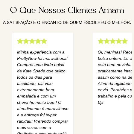
O Que Nossos Clientes Amam
A SATISFAÇÃO E O ENCANTO DE QUEM ESCOLHEU O MELHOR.
Minha experiência com a
Oi, meninas! Rece
PrettyNew foi maravilhosa!
bolsa ontem. Eu am
Comprei uma linda bolsa
está bem novinha,
da Kate Spade que utilizo
praticamente intact
todos os dias para
assim como na des
faculdade, ela veio
Além da agilidade 
extremamente bem
envio. Parabéns pe
embalada e com um
trabalho e pela cur
cheirinho muito bom! O
Bjs
atendimento é maravilhoso
e a entrega foi super
rápida!!! Pretendo comprar
mais vezes com a
PrettyNew, com certeza😄