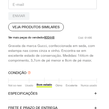
9
º
louis vuitton
10
º
prada
ENVIAR
VEJA PRODUTOS SIMILARES
Ver mais peças do vendedor
800448
:
61495
Gravata da marca Gucci, confeccionada em seda, com
estampa nas cores cinza e vinho. Encontra-se em
excelente estado de conservação. Medidas: 144cm de
comprimento, 3,7cm de pé menor e 8cm de pé maior.
CONDIÇÃO
Bom estado
Not so new
Usado
Ótimo
Excelente
Nunca usado
ESPECIFICAÇÕES
Material
Cor
FRETE E PRAZO DE ENTREGA