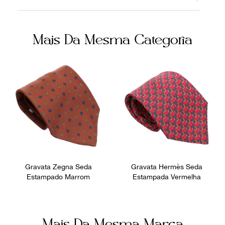
Tecido
Cinza
Fornecedor
Ocasião
Mais Da Mesma Categoria
800448
Dia a Dia
Gravata Zegna Seda
Gravata Hermès Seda
Estampado Marrom
Estampada Vermelha
Mais Da Mesma Marca