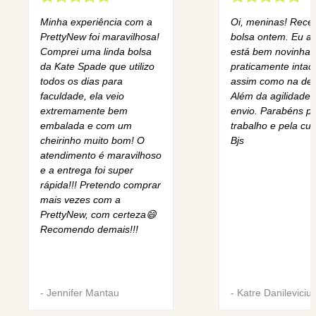
Minha experiência com a
Oi, meninas! Rece
PrettyNew foi maravilhosa!
bolsa ontem. Eu am
Comprei uma linda bolsa
está bem novinha,
da Kate Spade que utilizo
praticamente intact
todos os dias para
assim como na des
faculdade, ela veio
Além da agilidade 
extremamente bem
envio. Parabéns pe
embalada e com um
trabalho e pela cur
cheirinho muito bom! O
Bjs
atendimento é maravilhoso
e a entrega foi super
rápida!!! Pretendo comprar
mais vezes com a
PrettyNew, com certeza😄
Recomendo demais!!!
-
Jennifer Mantau
-
Katre Danileviciu