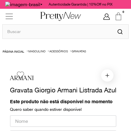
Autenticidade Garantida | 10%Off no PIX
0
Buscar
TERMOS MAIS BUSCADOS
MASCULINO
ACESSÓRIOS
GRAVATAS
1
º
bolsas
2
º
cris barros
3
º
chanel
ARMANI
4
º
vestido
Gravata Giorgio Armani Listrada Azul
5
º
gucci
Este produto não está disponível no momento
6
º
paula raia
Quero saber quando estiver disponível
7
º
valentino
8
º
burberry