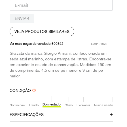
9
º
prada
10
º
louis vuitton
ENVIAR
VEJA PRODUTOS SIMILARES
Ver mais peças do vendedor
800352
:
61870
Gravata da marca Giorgio Armani, confeccionada em
seda azul marinho, com estampa de listras. Encontra-se
em excelente estado de conservação. Medidas: 150 cm
de comprimento; 4,5 cm de pé menor e 9 cm de pé
maior.
CONDIÇÃO
Bom estado
Not so new
Usado
Ótimo
Excelente
Nunca usado
ESPECIFICAÇÕES
Data do Pagamento
Material