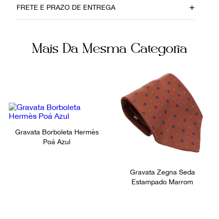
FRETE E PRAZO DE ENTREGA
26082020
Seda
Cor
Fornecedor
Mais Da Mesma Categoria
Azul
800352
Ocasião
Dia a Dia
Gravata Borboleta Hermès
Poá Azul
Gravata Zegna Seda
Estampado Marrom