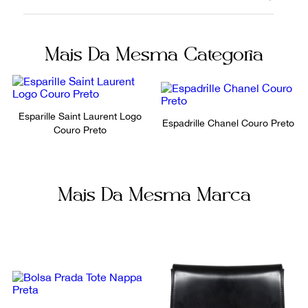
21082020
Tecido
Cor
Fornecedor
Mais Da Mesma Categoria
Vermelho
FPNYAPR
Ocasião
Dia a Dia
Esparille Saint Laurent Logo
Espadrille Chanel Couro Preto
Couro Preto
Mais Da Mesma Marca