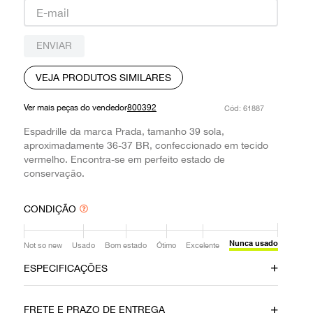
9
º
prada
10
º
louis vuitton
ENVIAR
VEJA PRODUTOS SIMILARES
Ver mais peças do vendedor
800392
:
61887
Espadrille da marca Prada, tamanho 39 sola,
aproximadamente 36-37 BR, confeccionado em tecido
vermelho. Encontra-se em perfeito estado de
conservação.
CONDIÇÃO
Nunca usado
Not so new
Usado
Bom estado
Ótimo
Excelente
ESPECIFICAÇÕES
Data do Pagamento
Material
FRETE E PRAZO DE ENTREGA