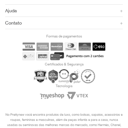
Ajuda
+
Contato
+
Formas de pagamentos
Certificados & Segurança
Tecnologia
No Prettynew você encontra produtos de luxo, como bolsas, sapatos, acessórios e
roupas, femininas e masculinas, além de peças infantis e para a casa, nunca
usadas ou seminovas das melhores marcas do mercado, como Hermès, Chanel,