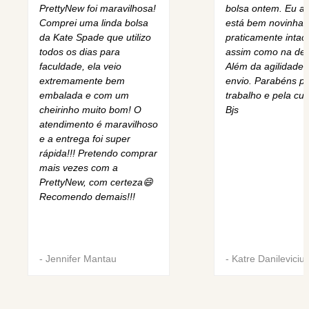
PrettyNew foi maravilhosa!
bolsa ontem. Eu am
Comprei uma linda bolsa
está bem novinha,
da Kate Spade que utilizo
praticamente intact
todos os dias para
assim como na des
faculdade, ela veio
Além da agilidade 
extremamente bem
envio. Parabéns pe
embalada e com um
trabalho e pela cur
cheirinho muito bom! O
Bjs
atendimento é maravilhoso
e a entrega foi super
rápida!!! Pretendo comprar
mais vezes com a
PrettyNew, com certeza😄
Recomendo demais!!!
-
Jennifer Mantau
-
Katre Danileviciu