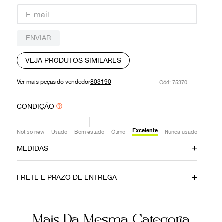
9
º
prada
10
º
louis vuitton
ENVIAR
VEJA PRODUTOS SIMILARES
Ver mais peças do vendedor
803190
:
75370
CONDIÇÃO
Excelente
Not so new
Usado
Bom estado
Ótimo
Nunca usado
MEDIDAS
Comprimento
Busto
47 cm
34 cm
FRETE E PRAZO DE ENTREGA
Ainda com dúvidas sobre as medidas? Fale com a nossa
equipe.
Mais Da Mesma Categoria