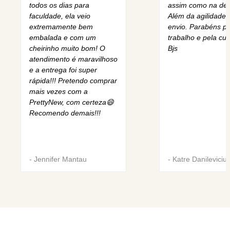
todos os dias para
assim como na des
faculdade, ela veio
Além da agilidade 
extremamente bem
envio. Parabéns pe
embalada e com um
trabalho e pela cur
cheirinho muito bom! O
Bjs
atendimento é maravilhoso
e a entrega foi super
rápida!!! Pretendo comprar
mais vezes com a
PrettyNew, com certeza😄
Recomendo demais!!!
-
Jennifer Mantau
-
Katre Danileviciu