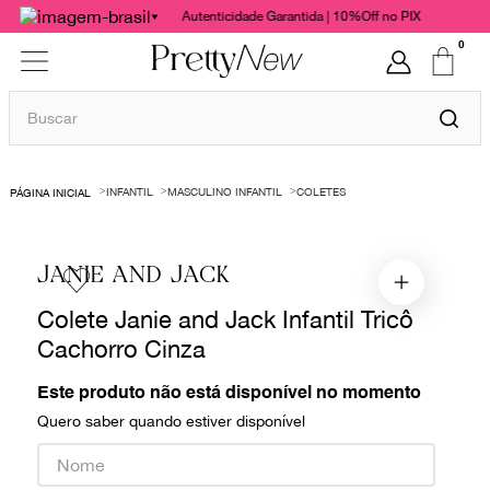
Autenticidade Garantida | 10%Off no PIX
0
Buscar
TERMOS MAIS BUSCADOS
INFANTIL
MASCULINO INFANTIL
COLETES
1
º
bolsas
2
º
cris barros
JANIE AND JACK
3
º
chanel
Colete Janie and Jack Infantil Tricô
4
º
vestido
Cachorro Cinza
5
º
gucci
6
º
valentino
Este produto não está disponível no momento
Quero saber quando estiver disponível
7
º
paula raia
8
º
burberry