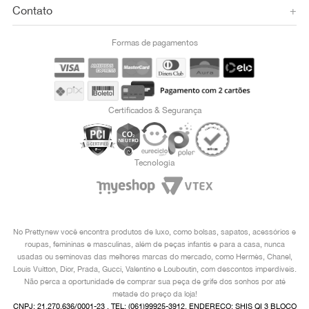
Contato
+
Formas de pagamentos
Certificados & Segurança
Tecnologia
No Prettynew você encontra produtos de luxo, como bolsas, sapatos, acessórios e
roupas, femininas e masculinas, além de peças infantis e para a casa, nunca
usadas ou seminovas das melhores marcas do mercado, como Hermès, Chanel,
Louis Vuitton, Dior, Prada, Gucci, Valentino e Louboutin, com descontos imperdíveis.
Não perca a oportunidade de comprar sua peça de grife dos sonhos por até
metade do preço da loja!
CNPJ: 21.270.636/0001-23 , TEL: (061)99925-3912, ENDEREÇO: SHIS QI 3 BLOCO