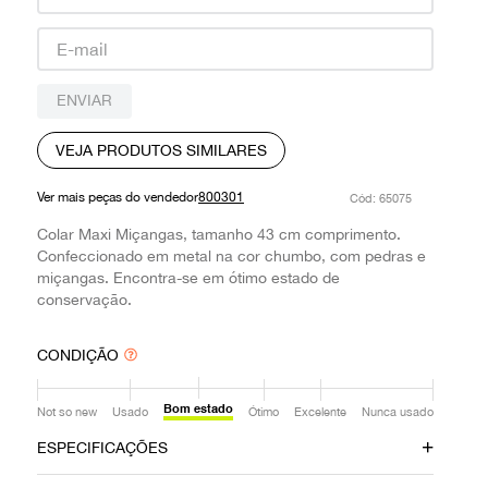
9
º
prada
10
º
louis vuitton
ENVIAR
VEJA PRODUTOS SIMILARES
Ver mais peças do vendedor
800301
:
65075
Colar Maxi Miçangas, tamanho 43 cm comprimento.
Confeccionado em metal na cor chumbo, com pedras e
miçangas. Encontra-se em ótimo estado de
conservação.
CONDIÇÃO
Bom estado
Not so new
Usado
Ótimo
Excelente
Nunca usado
ESPECIFICAÇÕES