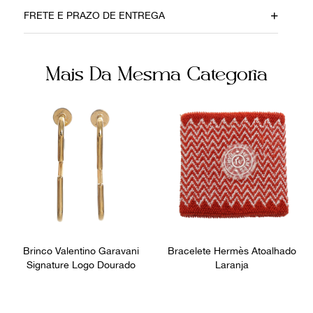
Material
Cor
FRETE E PRAZO DE ENTREGA
Metal
Chumbo
Fecho
Fornecedor
Mais Da Mesma Categoria
Lagosta
FPNYAMC
Ocasião
Dia a Dia
Brinco Valentino Garavani
Bracelete Hermès Atoalhado
Signature Logo Dourado
Laranja