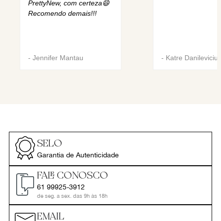
PrettyNew, com certeza😄
Recomendo demais!!!
-
Jennifer Mantau
-
Katre Danileviciu
SELO
Garantia de Autenticidade
FALE CONOSCO
61 99925-3912
de seg. a sex. das 9h às 18h
EMAIL