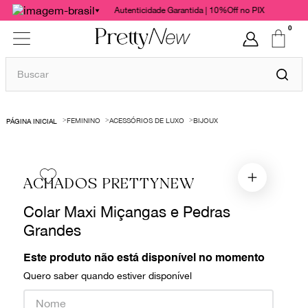
Autenticidade Garantida | 10%Off no PIX
0
Buscar
TERMOS MAIS BUSCADOS
FEMININO
ACESSÓRIOS DE LUXO
BIJOUX
1
º
bolsas
2
º
cris barros
3
º
chanel
ACHADOS PRETTYNEW
4
º
vestido
Colar Maxi Miçangas e Pedras
5
º
gucci
Grandes
6
º
valentino
Este produto não está disponível no momento
7
º
paula raia
Quero saber quando estiver disponível
8
º
burberry