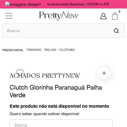
Autenticidade Garantida | 10%Off no PIX
0
Buscar
TERMOS MAIS BUSCADOS
FEMININO
BOLSAS
CLUTCHES
1
º
bolsas
2
º
cris barros
3
º
chanel
ACHADOS PRETTYNEW
4
º
vestido
Clutch Glorinha Paranaguá Palha
5
º
gucci
Verde
6
º
valentino
Este produto não está disponível no momento
7
º
paula raia
Quero saber quando estiver disponível
8
º
burberry