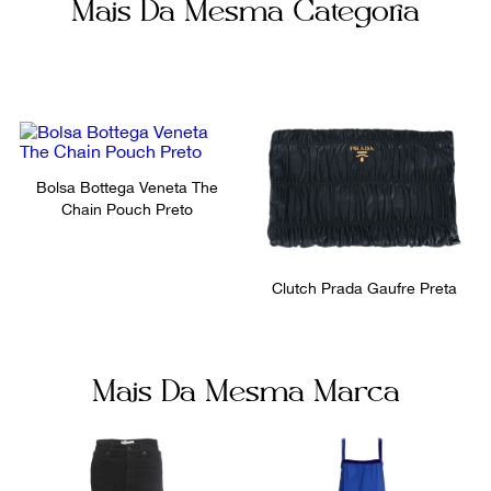
Mais Da Mesma Categoria
Verde
Botão Magnético
Itens Inclusos
Bolsos internos
Dustbag
1
Ocasião
Festa
Bolsa Bottega Veneta The
Chain Pouch Preto
Clutch Prada Gaufre Preta
Mais Da Mesma Marca