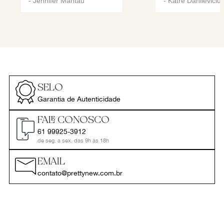
-
Jennifer Mantau
-
Katre Danileviciu
SELO
Garantia de Autenticidade
FALE CONOSCO
61 99925-3912
de seg. a sex. das 9h às 18h
EMAIL
contato@prettynew.com.br