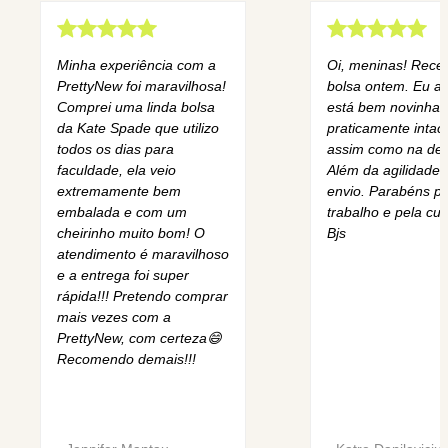
Minha experiência com a
Oi, meninas! Rece
PrettyNew foi maravilhosa!
bolsa ontem. Eu am
Comprei uma linda bolsa
está bem novinha,
da Kate Spade que utilizo
praticamente intact
todos os dias para
assim como na des
faculdade, ela veio
Além da agilidade 
extremamente bem
envio. Parabéns pe
embalada e com um
trabalho e pela cur
cheirinho muito bom! O
Bjs
atendimento é maravilhoso
e a entrega foi super
rápida!!! Pretendo comprar
mais vezes com a
PrettyNew, com certeza😄
Recomendo demais!!!