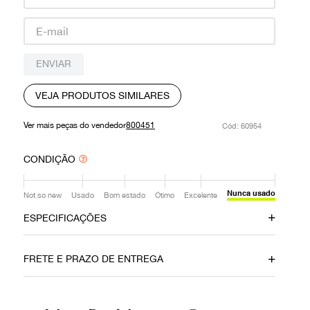
9
º
prada
10
º
louis vuitton
ENVIAR
VEJA PRODUTOS SIMILARES
Ver mais peças do vendedor
800451
:
60954
CONDIÇÃO
Nunca usado
Not so new
Usado
Bom estado
Ótimo
Excelente
ESPECIFICAÇÕES
Data do Pagamento
Material
FRETE E PRAZO DE ENTREGA
23092019
Palha
Cor
Fecho