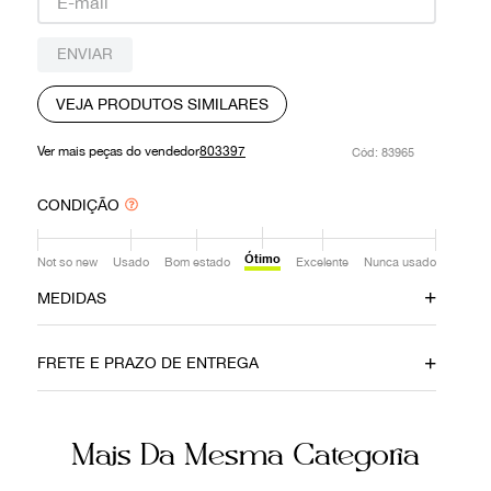
9
º
prada
ENVIAR
10
º
louis vuitton
VEJA PRODUTOS SIMILARES
Ver mais peças do vendedor
803397
:
83965
CONDIÇÃO
Ótimo
Not so new
Usado
Bom estado
Excelente
Nunca usado
MEDIDAS
Altura
Profundidade
23cm
2,5cm
FRETE E PRAZO DE ENTREGA
Comprimento
30cm
Mais Da Mesma Categoria
Ainda com dúvidas sobre as medidas? Fale com a nossa
equipe.