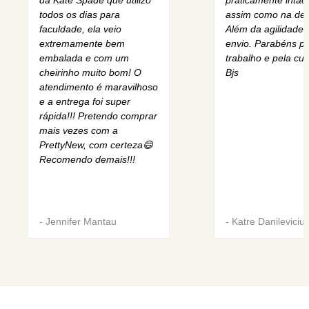
da Kate Spade que utilizo
praticamente intact
todos os dias para
assim como na des
faculdade, ela veio
Além da agilidade 
extremamente bem
envio. Parabéns pe
embalada e com um
trabalho e pela cur
cheirinho muito bom! O
Bjs
atendimento é maravilhoso
e a entrega foi super
rápida!!! Pretendo comprar
mais vezes com a
PrettyNew, com certeza😄
Recomendo demais!!!
-
Jennifer Mantau
-
Katre Danileviciu