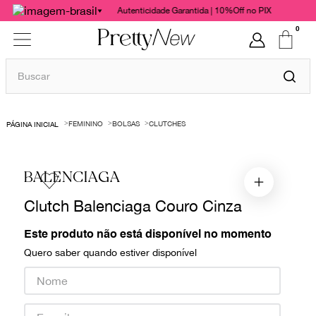
Autenticidade Garantida | 10%Off no PIX
0
Buscar
TERMOS MAIS BUSCADOS
FEMININO
BOLSAS
CLUTCHES
1
º
bolsas
2
º
cris barros
BALENCIAGA
3
º
chanel
Clutch Balenciaga Couro Cinza
4
º
vestido
5
º
gucci
Este produto não está disponível no momento
Quero saber quando estiver disponível
6
º
valentino
7
º
paula raia
8
º
burberry