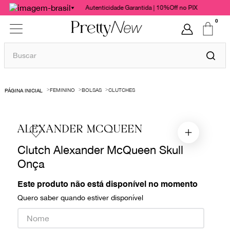
Autenticidade Garantida | 10%Off no PIX
0
Buscar
TERMOS MAIS BUSCADOS
FEMININO
BOLSAS
CLUTCHES
1
º
bolsas
2
º
cris barros
ALEXANDER MCQUEEN
3
º
chanel
Clutch Alexander McQueen Skull
4
º
vestido
Onça
5
º
gucci
6
º
valentino
Este produto não está disponível no momento
Quero saber quando estiver disponível
7
º
paula raia
8
º
burberry