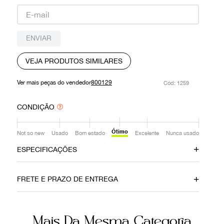
9
º
prada
10
º
louis vuitton
ENVIAR
VEJA PRODUTOS SIMILARES
Ver mais peças do vendedor
800129
:
1259
CONDIÇÃO
Ótimo
Not so new
Usado
Bom estado
Excelente
Nunca usado
ESPECIFICAÇÕES
Material
Cor
FRETE E PRAZO DE ENTREGA
Pelo
Onça
Fecho
Número de Série
Mais Da Mesma Categoria
Encaixe
236715 000926