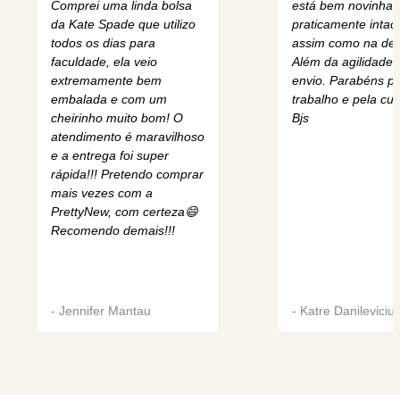
Comprei uma linda bolsa
está bem novinha,
da Kate Spade que utilizo
praticamente intact
todos os dias para
assim como na des
faculdade, ela veio
Além da agilidade 
extremamente bem
envio. Parabéns pe
embalada e com um
trabalho e pela cur
cheirinho muito bom! O
Bjs
atendimento é maravilhoso
e a entrega foi super
rápida!!! Pretendo comprar
mais vezes com a
PrettyNew, com certeza😄
Recomendo demais!!!
-
Jennifer Mantau
-
Katre Danileviciu