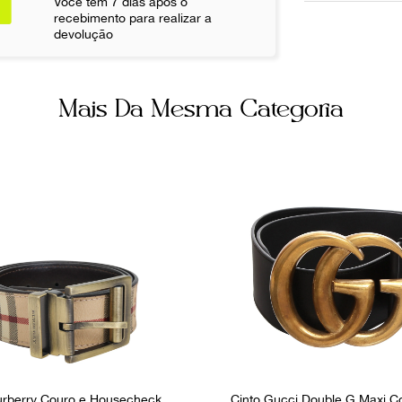
Você tem 7 dias após o
Ainda com 
recebimento para realizar a
devolução
Não sei meu CE
Mais Da Mesma Categoria
urberry Couro e Housecheck
Cinto Gucci Double G Maxi C