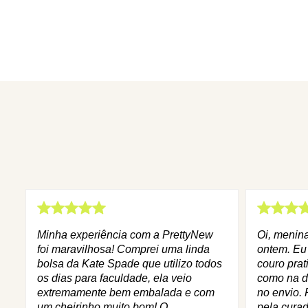
Minha experiência com a PrettyNew
Oi, menin
foi maravilhosa! Comprei uma linda
ontem. Eu
bolsa da Kate Spade que utilizo todos
couro prat
os dias para faculdade, ela veio
como na d
extremamente bem embalada e com
no envio. 
um cheirinho muito bom! O
pela curad