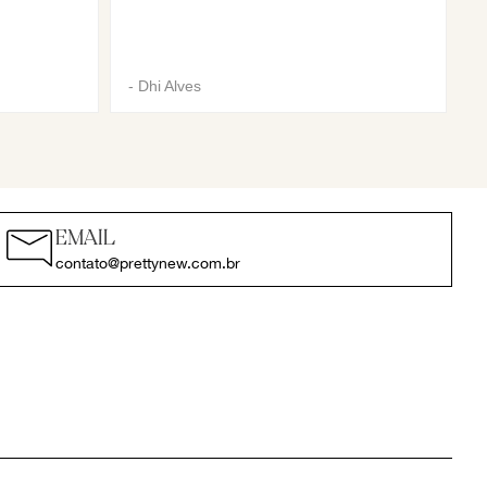
-
Dhi Alves
EMAIL
contato@prettynew.com.br