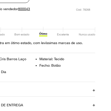
do vendedor
800043
:
78268
Ótimo
ado
Bom estado
Excelente
Nunca usado
tra em ótimo estado, com levíssimas marcas de uso.
Cris Barros Laço
Material: Tecido
Fecho: Botão
 Dia
Comprimento
83 cm
O DE ENTREGA