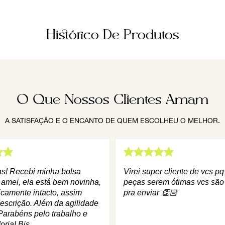
Histórico De Produtos
O Que Nossos Clientes Amam
A SATISFAÇÃO E O ENCANTO DE QUEM ESCOLHEU O MELHOR.
as! Recebi minha bolsa
Virei super cliente de vcs p
 amei, ela está bem novinha,
peças serem ótimas vcs são
icamente intacto, assim
pra enviar 👏🏻
escrição. Além da agilidade
Parabéns pelo trabalho e
oria! Bjs