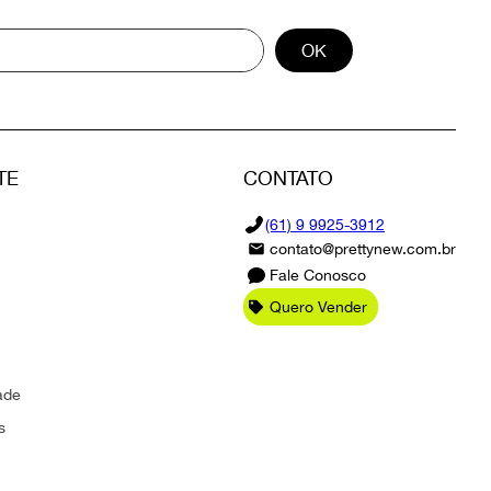
OK
TE
CONTATO
(61) 9 9925-3912
contato@prettynew.com.br
Fale Conosco
Quero Vender
ade
s