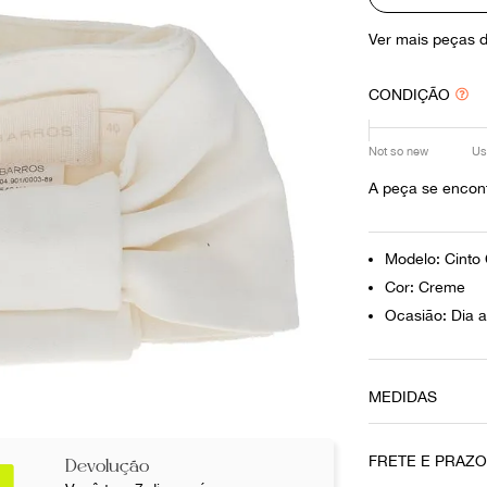
10
º
louis vuitton
Ver mais peças 
CONDIÇÃO
Not so new
Us
A peça se encon
Modelo: Cinto 
Cor: Creme
Ocasião: Dia a
MEDIDAS
Altura
11 cm
FRETE E PRAZ
Devolução