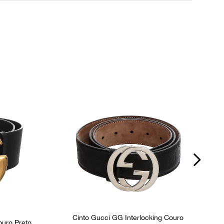
dúvidas sobre as medidas? Fale com a nossa equipe.
P
Cinto Gucci GG Interlocking Couro
ouro Preto