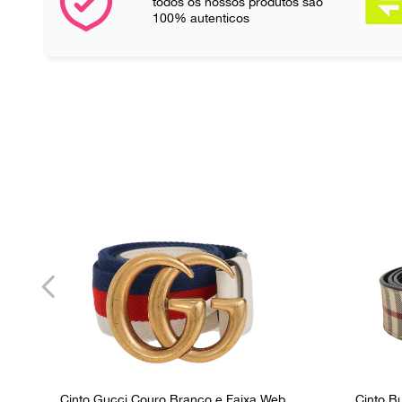
todos os nossos produtos são
100% autenticos
Cinto Gucci Couro Branco e Faixa Web
Cinto B