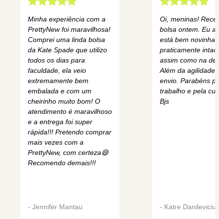
Minha experiência com a
Oi, meninas! Rece
PrettyNew foi maravilhosa!
bolsa ontem. Eu am
Comprei uma linda bolsa
está bem novinha,
da Kate Spade que utilizo
praticamente intact
todos os dias para
assim como na des
faculdade, ela veio
Além da agilidade 
extremamente bem
envio. Parabéns pe
embalada e com um
trabalho e pela cur
cheirinho muito bom! O
Bjs
atendimento é maravilhoso
e a entrega foi super
rápida!!! Pretendo comprar
mais vezes com a
PrettyNew, com certeza😄
Recomendo demais!!!
-
Jennifer Mantau
-
Katre Danileviciu