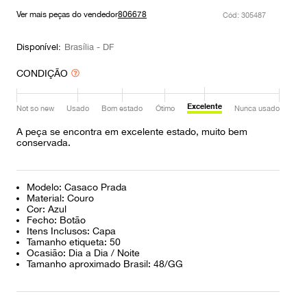
9
º
louis vuitton
Ver mais peças do vendedor
806678
:
305487
10
º
prada
Disponível:
Brasília - DF
CONDIÇÃO
Excelente
Not so new
Usado
Bom estado
Ótimo
Nunca usado
A peça se encontra em excelente estado, muito bem
conservada.
Modelo: Casaco Prada
Material: Couro
Cor: Azul
Fecho: Botão
Itens Inclusos: Capa
Tamanho etiqueta: 50
Ocasião: Dia a Dia / Noite
Tamanho aproximado Brasil: 48/GG