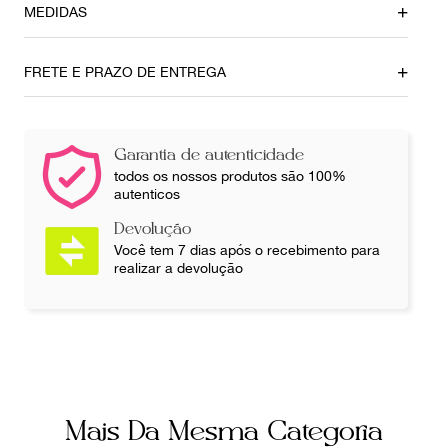
MEDIDAS
Comprimento
Ombro
76 cm
49 cm
FRETE E PRAZO DE ENTREGA
Busto
92 cm
Garantia de autenticidade
Ainda com dúvidas sobre as medidas? Fale com a nossa
todos os nossos produtos são 100%
equipe.
autenticos
Devolução
Você tem 7 dias após o recebimento para
realizar a devolução
Mais Da Mesma Categoria