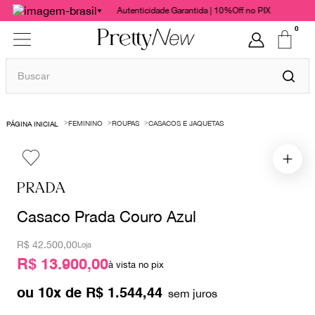
Autenticidade Garantida | 10%Off no PIX
0
Buscar
TERMOS MAIS BUSCADOS
FEMININO
ROUPAS
CASACOS E JAQUETAS
1
º
bolsas
2
º
cris barros
3
º
chanel
PRADA
4
º
vestido
Casaco Prada Couro Azul
5
º
gucci
R$
42.500,00
Loja
6
º
valentino
R$ 13.900,00
à vista no pix
7
º
paula raia
ou
10
x de
R$
1
.
544
,
44
8
º
burberry