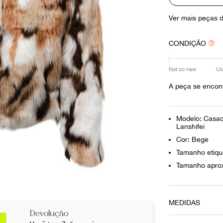
10
º
prada
Ver mais peças 
CONDIÇÃO
Not so new
Us
A peça se encon
Modelo: Casac
Lanshifei
Cor: Bege
Tamanho etiqu
Tamanho aprox
MEDIDAS
Devolução
Comprimento