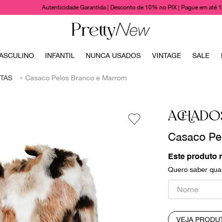
Autenticidade Garantida | Desconto de 10% no PIX | Pague em até 
TERMOS MAIS BUSCADOS
ASCULINO
INFANTIL
NUNCA USADOS
VINTAGE
SALE
1
º
bolsas
TAS
Casaco Pelos Branco e Marrom
2
º
cris barros
3
º
chanel
ACHADO
4
º
vestido
Casaco Pe
5
º
gucci
6
º
valentino
Este produto 
Quero saber quan
7
º
paula raia
8
º
burberry
9
º
louis vuitton
VEJA PRODU