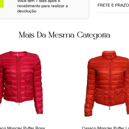
Você tem 7 dias após o
56 cm
FRETE E PRAZ
recebimento para realizar a
devolução
Ainda com 
Não sei meu CE
Mais Da Mesma Categoria
aco Moncler Puffer Rosa
Casaco Moncler Puffer L