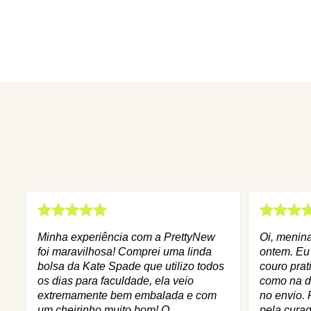
Minha experiência com a PrettyNew
Oi, menin
foi maravilhosa! Comprei uma linda
ontem. Eu
bolsa da Kate Spade que utilizo todos
couro prat
os dias para faculdade, ela veio
como na d
extremamente bem embalada e com
no envio. 
um cheirinho muito bom! O
pela curad