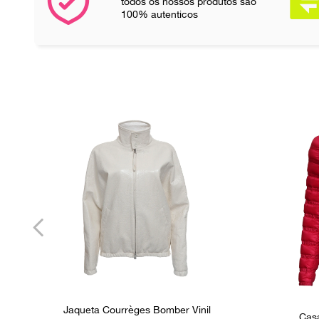
todos os nossos produtos são
100% autenticos
Jaqueta Courrèges Bomber Vinil
Cas