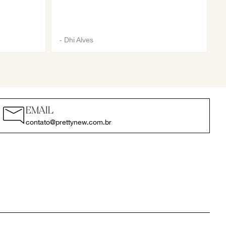
-
Dhi Alves
EMAIL
contato@prettynew.com.br