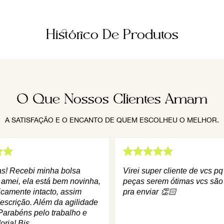
Histórico De Produtos
O Que Nossos Clientes Amam
A SATISFAÇÃO E O ENCANTO DE QUEM ESCOLHEU O MELHOR.
as! Recebi minha bolsa
Virei super cliente de vcs p
 amei, ela está bem novinha,
peças serem ótimas vcs são
icamente intacto, assim
pra enviar 👏🏻
escrição. Além da agilidade
Parabéns pelo trabalho e
oria! Bjs