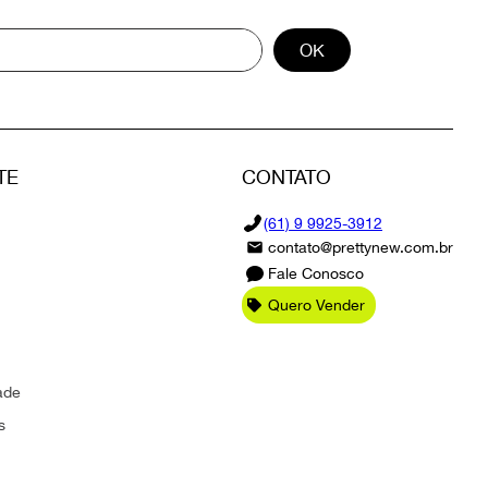
OK
TE
CONTATO
(61) 9 9925-3912
contato@prettynew.com.br
Fale Conosco
Quero Vender
ade
s