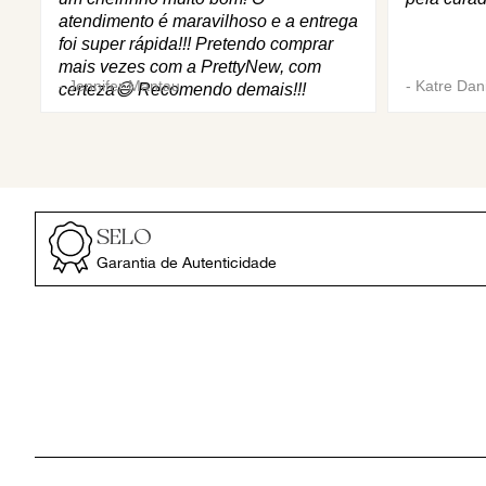
atendimento é maravilhoso e a entrega
foi super rápida!!! Pretendo comprar
mais vezes com a PrettyNew, com
-
Jennifer Mantau
-
Katre Dani
certeza😄 Recomendo demais!!!
SELO
Garantia de Autenticidade