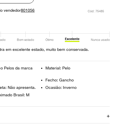
do vendedor
801056
:
75485
Excelente
ado
Bom estado
Ótimo
Nunca usado
tra em excelente estado, muito bem conservada.
o Pelos da marca
Material: Pelo
Fecho: Gancho
eta: Não apresenta.
Ocasião: Inverno
imado Brasil: M
Ombro