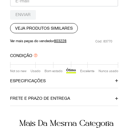
9
º
prada
ENVIAR
10
º
louis vuitton
VEJA PRODUTOS SIMILARES
Ver mais peças do vendedor
803228
:
83770
CONDIÇÃO
Ótimo
Not so new
Usado
Bom estado
Excelente
Nunca usado
ESPECIFICAÇÕES
Data do Pagamento
Local
FRETE E PRAZO DE ENTREGA
17022025
Brasília
Modelo
Composição
Mais Da Mesma Categoria
Camisa Sandro
100% algodão