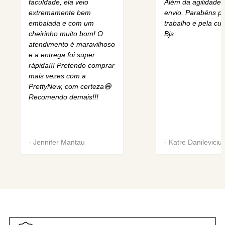
faculdade, ela veio
Além da agilidade 
extremamente bem
envio. Parabéns pe
embalada e com um
trabalho e pela cur
cheirinho muito bom! O
Bjs
atendimento é maravilhoso
e a entrega foi super
rápida!!! Pretendo comprar
mais vezes com a
PrettyNew, com certeza😄
Recomendo demais!!!
-
Jennifer Mantau
-
Katre Danileviciu