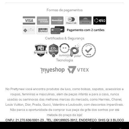
Formas de pagamentos
Certificados & Segurança
Tecnologia
No Prettynew você encontra produtos de luxo, como bolsas, sapatos, acessórios e
roupas, femininas e masculinas, além de peças infantis e para a casa, nunca
usadas ou seminovas das melhores marcas do mercado, como Hermès, Chanel,
Louis Vuitton, Dior, Prada, Gucci, Valentino e Louboutin, com descontos imperdíveis.
Não perca a oportunidade de comprar sua peça de grife dos sonhos por até
metade do preço da loja!
CNPJ: 21.270.636/0001-23 , TEL: (061)99925-3912, ENDEREÇO: SHIS QI 3 BLOCO
I 2° ANDAR, LAGO SUL, BRASÍLIA/ DF, CEP 71605-480 COPYRIGHT © 2024,