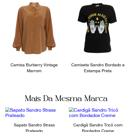
Cor
Fecho
Branco
Botões
Fornecedor
Ocasião
803228
Dia a Dia / Noite
Tamanho aproximado
Tamanho
Brasil
34
34
Camisa Burberry Vintage
Camiseta Sandro Bordado e
Marrom
Estampa Preta
Mais Da Mesma Marca
Sapato Sandro Strass
Cardigã Sandro Tricô com
Prateado
Bordados Creme