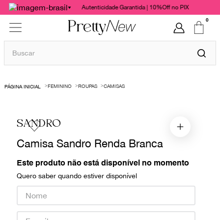
Autenticidade Garantida | 10%Off no PIX
0
Buscar
TERMOS MAIS BUSCADOS
FEMININO
ROUPAS
CAMISAS
1
º
bolsas
2
º
cris barros
SANDRO
3
º
chanel
Camisa Sandro Renda Branca
4
º
gucci
5
º
vestido
Este produto não está disponível no momento
Quero saber quando estiver disponível
6
º
valentino
7
º
paula raia
8
º
burberry