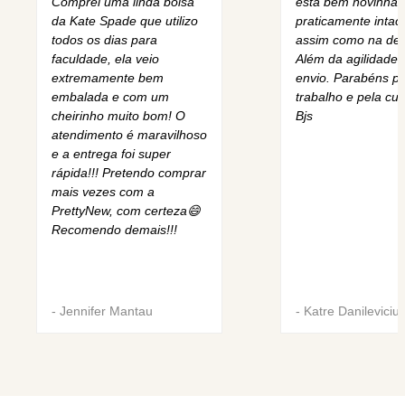
Comprei uma linda bolsa
está bem novinha,
da Kate Spade que utilizo
praticamente intact
todos os dias para
assim como na des
faculdade, ela veio
Além da agilidade 
extremamente bem
envio. Parabéns pe
embalada e com um
trabalho e pela cur
cheirinho muito bom! O
Bjs
atendimento é maravilhoso
e a entrega foi super
rápida!!! Pretendo comprar
mais vezes com a
PrettyNew, com certeza😄
Recomendo demais!!!
-
Jennifer Mantau
-
Katre Danileviciu