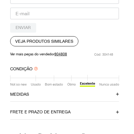
9
º
prada
10
º
louis vuitton
ENVIAR
VEJA PRODUTOS SIMILARES
Ver mais peças do vendedor
804808
:
304148
CONDIÇÃO
Excelente
Not so new
Usado
Bom estado
Ótimo
Nunca usado
MEDIDAS
Profundidade
Circunferência
0
0
FRETE E PRAZO DE ENTREGA
Comprimento
Ombro
81 cm
46 cm