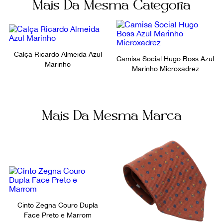
Mais Da Mesma Categoria
Busto
Pé maior
94 cm
0
Ainda com dúvidas sobre as medidas? Fale com a nossa
equipe.
Calça Ricardo Almeida Azul
Camisa Social Hugo Boss Azul
Marinho
Marinho Microxadrez
Mais Da Mesma Marca
Cinto Zegna Couro Dupla
Face Preto e Marrom