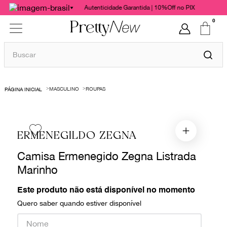
Autenticidade Garantida | 10%Off no PIX
0
Buscar
TERMOS MAIS BUSCADOS
MASCULINO
ROUPAS
1
º
bolsas
2
º
cris barros
3
º
chanel
ERMENEGILDO ZEGNA
4
º
vestido
Camisa Ermenegido Zegna Listrada
5
º
gucci
Marinho
6
º
valentino
Este produto não está disponível no momento
7
º
paula raia
Quero saber quando estiver disponível
8
º
burberry