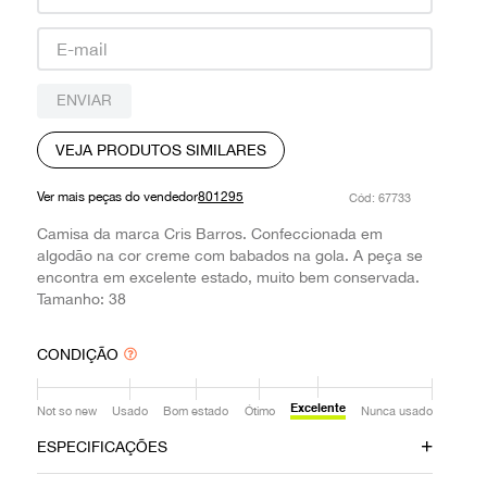
9
º
prada
10
º
louis vuitton
ENVIAR
VEJA PRODUTOS SIMILARES
Ver mais peças do vendedor
801295
:
67733
Camisa da marca Cris Barros. Confeccionada em
algodão na cor creme com babados na gola. A peça se
encontra em excelente estado, muito bem conservada.
Tamanho: 38
CONDIÇÃO
Excelente
Not so new
Usado
Bom estado
Ótimo
Nunca usado
ESPECIFICAÇÕES