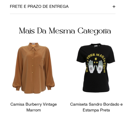
Data do Pagamento
Material
FRETE E PRAZO DE ENTREGA
02052022
Algodão
Cor
Fecho
Mais Da Mesma Categoria
Creme
Botão
Fornecedor
Ocasião
FPNYCRL
Dia a Dia
Camisa Burberry Vintage
Camiseta Sandro Bordado e
Marrom
Estampa Preta