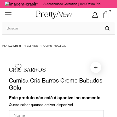
Autenticidade Garantida | 10%Off no PIX
0
Buscar
TERMOS MAIS BUSCADOS
FEMININO
ROUPAS
CAMISAS
1
º
bolsas
2
º
cris barros
3
º
chanel
CRIS BARROS
4
º
gucci
Camisa Cris Barros Creme Babados
5
º
vestido
Gola
6
º
valentino
Este produto não está disponível no momento
7
º
paula raia
Quero saber quando estiver disponível
8
º
burberry