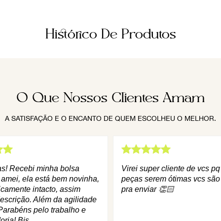
Histórico De Produtos
O Que Nossos Clientes Amam
A SATISFAÇÃO E O ENCANTO DE QUEM ESCOLHEU O MELHOR.
as! Recebi minha bolsa
Virei super cliente de vcs p
 amei, ela está bem novinha,
peças serem ótimas vcs são
icamente intacto, assim
pra enviar 👏🏻
escrição. Além da agilidade
Parabéns pelo trabalho e
oria! Bjs