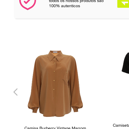
todos os nossos produtos são
100% autenticos
Camiset
Camisa Burberry Vintage Marrom