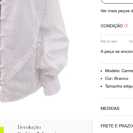
10
º
louis vuitton
Ver mais peças 
CONDIÇÃO
Not so new
Us
A peça se encon
Modelo: Cami
Cor: Branco
Tamanho etiqu
MEDIDAS
Comprimento
71 cm
FRETE E PRAZ
Devolução