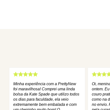
Minha experiência com a PrettyNew
Oi, menin
foi maravilhosa! Comprei uma linda
ontem. Eu
bolsa da Kate Spade que utilizo todos
couro prat
os dias para faculdade, ela veio
como na d
extremamente bem embalada e com
no envio. 
um cheirinho muito bom! O
pela curad