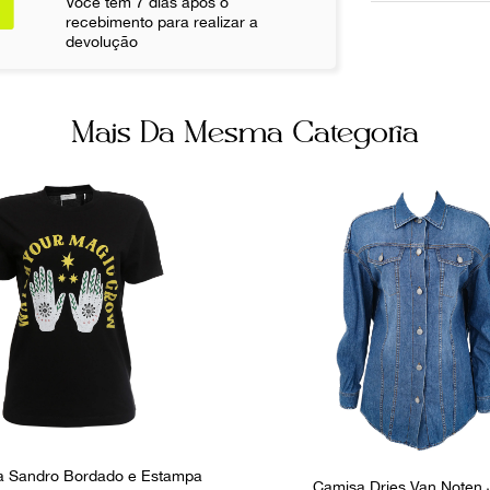
Você tem 7 dias após o
Busto
recebimento para realizar a
48 cm
devolução
Não sei meu CE
Ainda com 
Mais Da Mesma Categoria
a Sandro Bordado e Estampa
Camisa Dries Van Noten 