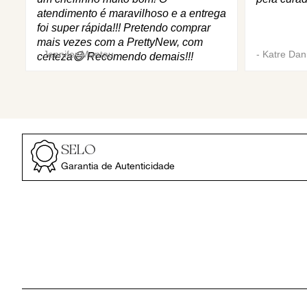
atendimento é maravilhoso e a entrega
foi super rápida!!! Pretendo comprar
mais vezes com a PrettyNew, com
-
Jennifer Mantau
-
Katre Dani
certeza😄 Recomendo demais!!!
SELO
Garantia de Autenticidade