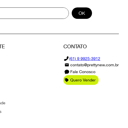
OK
TE
CONTATO
(61) 9 9925-3912
contato@prettynew.com.br
Fale Conosco
Quero Vender
ade
s