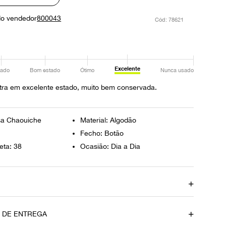
do vendedor
800043
:
78621
Excelente
ado
Bom estado
Ótimo
Nunca usado
tra em excelente estado, muito bem conservada.
sa Chaouiche
Material: Algodão
Fecho: Botão
eta: 38
Ocasião: Dia a Dia
Ombro
43 cm
O DE ENTREGA