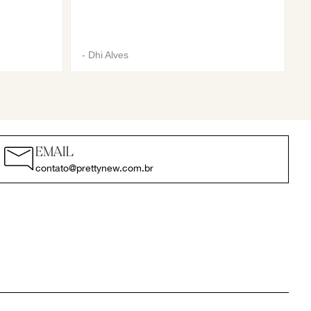
-
Dhi Alves
EMAIL
contato@prettynew.com.br